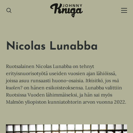
Hyppää
sisältöön
Nicolas Lunabba
Ruotsalainen Nicolas Lunabba on tehnyt
erityisnuorisotyötä useiden vuosien ajan lähiöissä,
joissa asuu runsaasti huono-osaisia.
Itkisitkö, jos mä
kuolen?
on hänen esikoisteoksensa. Lunabba valittiin
Ruotsissa Vuoden lähimmäiseksi, ja hän sai myös
Malmön yliopiston kunniatohtorin arvon vuonna 2022.