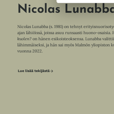
Nicolas Lunabb
Nicolas Lunabba (s. 1981) on tehnyt erityisnuorisot
ajan lähiöissä, joissa asuu runsaasti huono-osaisia.
I
kuolen?
on hänen esikoisteoksensa. Lunabba valitti
lähimmäiseksi, ja hän sai myös Malmön yliopiston 
vuonna 2022.
Lue lisää tekijästä
N
i
c
o
l
a
s
L
u
n