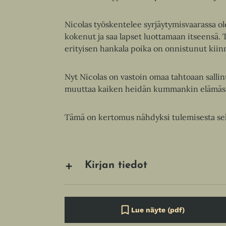
Nicolas työskentelee syrjäytymisvaarassa ole
kokenut ja saa lapset luottamaan itseensä. 
erityisen hankala poika on onnistunut kiin
Nyt Nicolas on vastoin omaa tahtoaan salli
muuttaa kaiken heidän kummankin elämäs
Tämä on kertomus nähdyksi tulemisesta sek
Kirjan tiedot
Lue näyte (pdf)
A
u