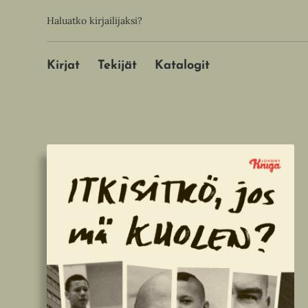
Hyppää
Toissijainen
Haluatko kirjailijaksi?
sisältöön
Päävalikko
Kirjat
Tekijät
Katalogit