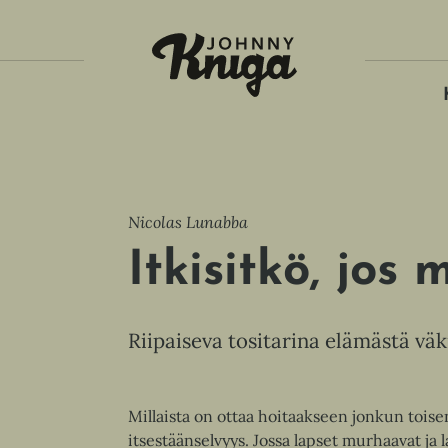
Tois
Nicolas Lunabba
Itkisitkö, jos
Riipaiseva tositarina elämästä väk
Millaista on ottaa hoitaakseen jonkun toisen
itsestäänselvyys. Jossa lapset murhaavat ja