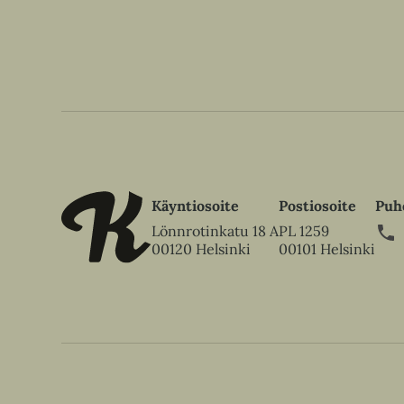
a
b
b
a
Käyntiosoite
Postiosoite
Puh
Lönnrotinkatu 18 A
PL 1259
00120 Helsinki
00101 Helsinki