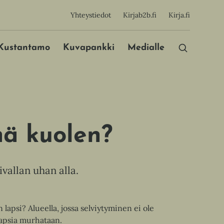
sijainen
Yhteystiedot
Kirjab2b.fi
Kirja.fi
Päävalikko
Kustantamo
Kuvapankki
Medialle
 mä kuolen?
ivallan uhan alla.
 lapsi? Alueella, jossa selviytyminen ei ole
 lapsia murhataan.