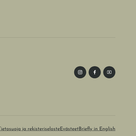
Tietosuoja ja rekisteriseloste
Evästeet
Briefly in English