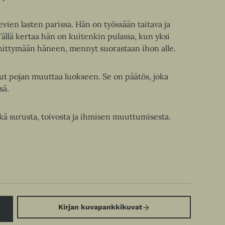
vien lasten parissa. Hän on työssään taitava ja
Tällä kertaa hän on kuitenkin pulassa, kun yksi
nittymään häneen, mennyt suorastaan ihon alle.
nut pojan muuttaa luokseen. Se on päätös, joka
sä.
ä surusta, toivosta ja ihmisen muuttumisesta.
Kirjan kuvapankkikuvat