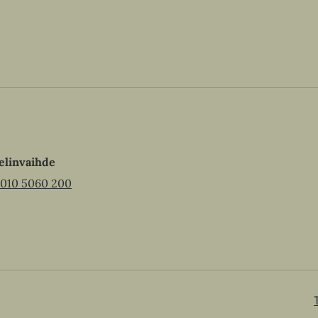
e
n
e
n
elinvaihde
010 5060 200