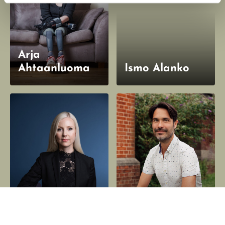
Arja
Ahtaanluoma
Ismo Alanko
David
Jessikka Aro
Arrowsmith