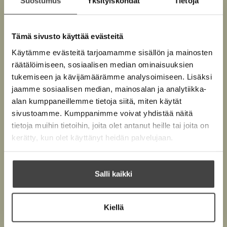
Suostumus
Yksityiskohdat
Tietoja
Tämä sivusto käyttää evästeitä
Käytämme evästeitä tarjoamamme sisällön ja mainosten
räätälöimiseen, sosiaalisen median ominaisuuksien
tukemiseen ja kävijämäärämme analysoimiseen. Lisäksi
jaamme sosiaalisen median, mainosalan ja analytiikka-
alan kumppaneillemme tietoja siitä, miten käytät
sivustoamme. Kumppanimme voivat yhdistää näitä
tietoja muihin tietoihin, joita olet antanut heille tai joita on
kerätty, kun olet käyttänyt heidän palvelujaan.
Remu Aaltonen
Jake Adelstein
Salli kaikki
Kiellä