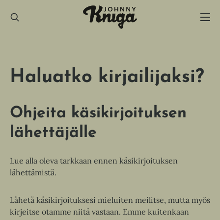
Hyppää
sisältöön
Haluatko kirjailijaksi?
Ohjeita käsikirjoituksen
lähettäjälle
Lue alla oleva tarkkaan ennen käsikirjoituksen
lähettämistä.
Lähetä käsikirjoituksesi mieluiten meilitse, mutta myös
kirjeitse otamme niitä vastaan. Emme kuitenkaan