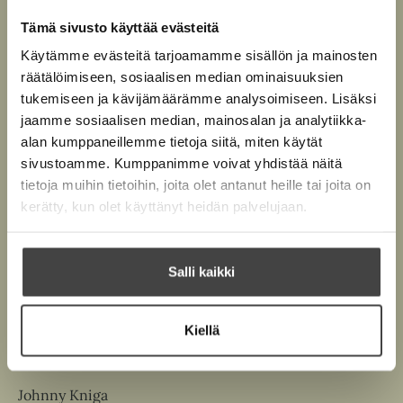
Pyrimme vastaamaan saamiimme kirjaehdotuksiin
Tämä sivusto käyttää evästeitä
mahdollisimman pian. Meille ei aina kannata soittaa,
Käytämme evästeitä tarjoamamme sisällön ja mainosten
me kyllä soitamme jos asiaa ilmenee.
räätälöimiseen, sosiaalisen median ominaisuuksien
tukemiseen ja kävijämäärämme analysoimiseen. Lisäksi
HUOM! Luovuttamalla käsikirjoituksen annat myös
jaamme sosiaalisen median, mainosalan ja analytiikka-
luvan siihen, että käsikirjoitus voidaan antaa
alan kumppaneillemme tietoja siitä, miten käytät
kustantamon ulkopuolisille tahoille luettavaksi ja
sivustoamme. Kumppanimme voivat yhdistää näitä
arvioitavaksi kustannuspäätöksen tekemistä varten.
tietoja muihin tietoihin, joita olet antanut heille tai joita on
Mikäli et halua antaa käsikirjoitustasi ulkopuolisten
kerätty, kun olet käyttänyt heidän palvelujaan.
tahojen luettavaksi, ilmoita siitä meille
sähköpostitse samalla kun lähetät käsikirjoituksesi.
Salli kaikki
Käsikirjoituksesi voit toimittaa osoitteisiin:
Kiellä
kasikirjoitukset(at)kniga.fi
Johnny Kniga