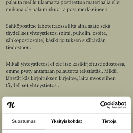
palauta meille tilaamatta postitettua materiaalia ellei
mukana ole palautuskuorta postimerkkeineen.
Sähköpostitse lähetettäessä liitä aina saate sekä
täydelliset yhteystietosi (nimi, puhelin, osoite,
sähköpostiosoite) käsikirjoituksen sisältävään
tiedostoon.
Mikäli yhteystietosi ei ole itse käsikirjoitustiedostossa,
emme pysty antamaan palautetta tekstistäsi. Mikäli
lähetät käsikirjoituksen kirjeitse, laita myös siihen
täydelliset yhteystietosi.
Kerro mahdollisimman tiiviisti sekä käsikirjoituksestasi
että itsestäsi ja liitä saate itse käsikirjoitustiedostoon.
Ilman saatetta lähetetyt käsikirjoitukset jäävät
Suostumus
Yksityiskohdat
Tietoja
lukematta.