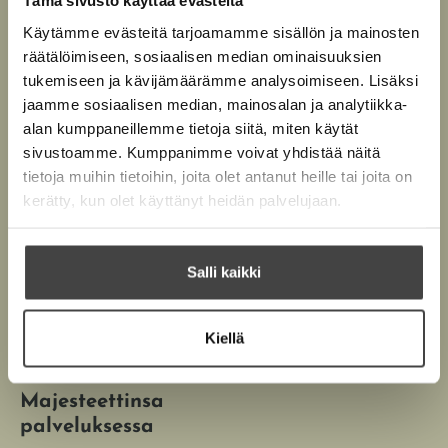
Tämä sivusto käyttää evästeitä
Käytämme evästeitä tarjoamamme sisällön ja mainosten
räätälöimiseen, sosiaalisen median ominaisuuksien
tukemiseen ja kävijämäärämme analysoimiseen. Lisäksi
jaamme sosiaalisen median, mainosalan ja analytiikka-
alan kumppaneillemme tietoja siitä, miten käytät
sivustoamme. Kumppanimme voivat yhdistää näitä
tietoja muihin tietoihin, joita olet antanut heille tai joita on
kerätty, kun olet käyttänyt heidän palvelujaan.
Salli kaikki
Maire Lankinen,
Kiellä
Nazzareno Sifo
Maire – Hänen
Majesteettinsa
palveluksessa