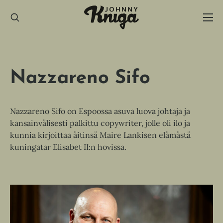
Hyppää
sisältöön
Nazzareno Sifo
Nazzareno Sifo on Espoossa asuva luova johtaja ja
kansainvälisesti palkittu copywriter, jolle oli ilo ja
kunnia kirjoittaa äitinsä Maire Lankisen elämästä
kuningatar Elisabet II:n hovissa.