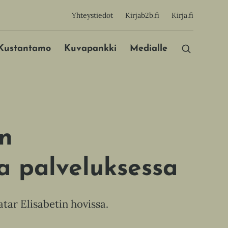
sijainen
Yhteystiedot
Kirjab2b.fi
Kirja.fi
Päävalikko
Kustantamo
Kuvapankki
Medialle
n
a palveluksessa
ar Elisabetin hovissa.