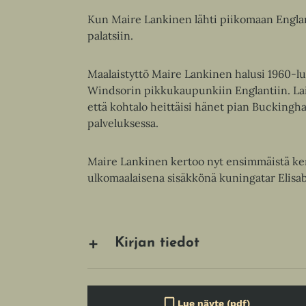
Kun Maire Lankinen lähti piikomaan Englan
palatsiin.
Maalaistyttö Maire Lankinen halusi 1960-lu
Windsorin pikkukaupunkiin Englantiin. Lai
että kohtalo heittäisi hänet pian Buckingh
palveluksessa.
Maire Lankinen kertoo nyt ensimmäistä ker
ulkomaalaisena sisäkkönä kuningatar Elisabe
Kirjan tiedot
Lue näyte (pdf)