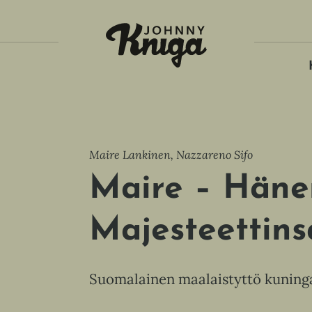
Tois
Maire Lankinen, Nazzareno Sifo
Maire – Häne
Majesteettins
Suomalainen maalaistyttö kuningat