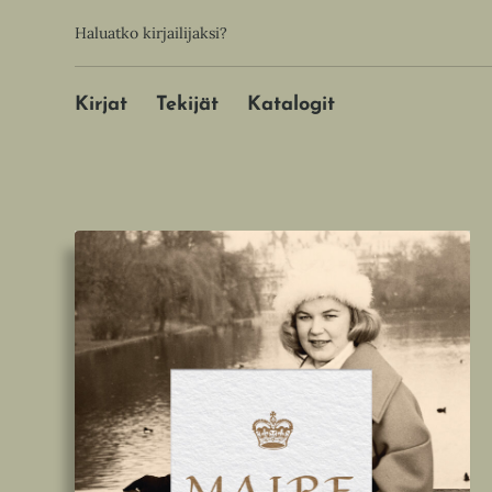
Hyppää
Toissijainen
Haluatko kirjailijaksi?
sisältöön
Päävalikko
Kirjat
Tekijät
Katalogit