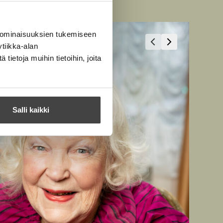
 ominaisuuksien tukemiseen
tiikka-alan
ietoja muihin tietoihin, joita
Salli kaikki
Nazzaren