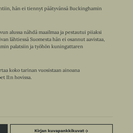
tiin, hän ei tiennyt päätyvänsä Buckinghamin
vun alussa nähdä maailmaa ja pestautui piiaksi
van lähtiessä Suomesta hän ei osannut aavistaa,
amin palatsiin ja työhön kuningattaren
taa koko tarinan vuosistaan ainoana
t II:n hovissa.
Kirjan kuvapankkikuvat