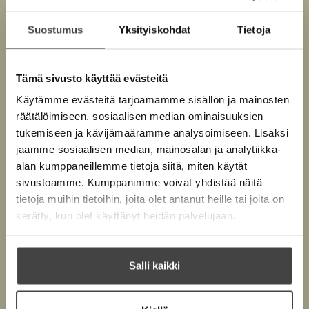
Jouni Hokkanen
u
Suostumus
Yksityiskohdat
Tietoja
k
e
Jouni Hokkanen on helsinkiläinen toimittaja,
a
dokumentaristi, tietokirjailija ja Korean-tuntija. Hän
Tämä sivusto käyttää evästeitä
a
on kuvannut Pjongjangissa viisi lyhytdokumenttia –
u
Käytämme evästeitä tarjoamamme sisällön ja mainosten
ilman viranomaisten lupaa. Teoksista tunnetuin on yli
u
räätälöimiseen, sosiaalisen median ominaisuuksien
200:lla festivaalilla esitetty
Pyognyang Robogirl
.
t
tukemiseen ja kävijämäärämme analysoimiseen. Lisäksi
e
jaamme sosiaalisen median, mainosalan ja analytiikka-
e
Lue lisää tekijästä
alan kumppaneillemme tietoja siitä, miten käytät
J
n
o
sivustoamme. Kumppanimme voivat yhdistää näitä
u
v
tietoja muihin tietoihin, joita olet antanut heille tai joita on
n
ä
kerätty, kun olet käyttänyt heidän palvelujaan.
i
H
l
o
i
k
l
k
Salli kaikki
a
e
n
h
e
n