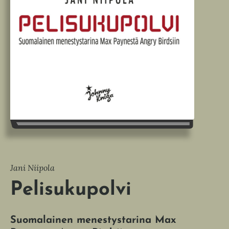
Jani Niipola
Pelisukupolvi
Suomalainen menestystarina Max