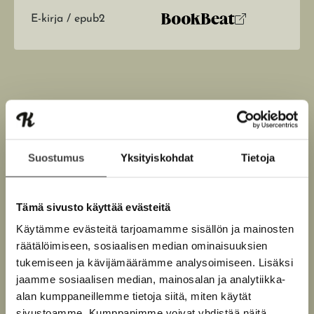
E-kirja / epub2
K
B
u
o
u
o
n
k
t
b
e
e
l
a
e
t
Suostumus
Yksityiskohdat
Tietoja
A
Jani Niipola
u
k
Tämä sivusto käyttää evästeitä
e
Käytämme evästeitä tarjoamamme sisällön ja mainosten
a
Lue lisää tekijästä
J
räätälöimiseen, sosiaalisen median ominaisuuksien
a
a
n
tukemiseen ja kävijämäärämme analysoimiseen. Lisäksi
u
i
jaamme sosiaalisen median, mainosalan ja analytiikka-
u
N
i
alan kumppaneillemme tietoja siitä, miten käytät
t
i
sivustoamme. Kumppanimme voivat yhdistää näitä
e