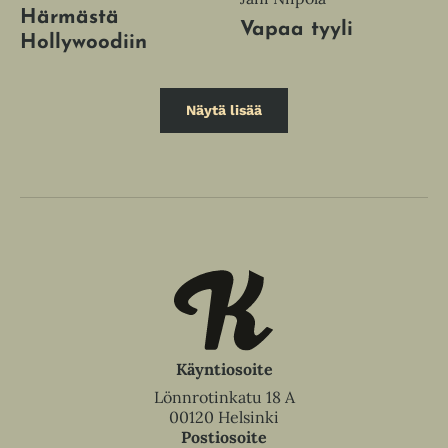
Härmästä
Vapaa tyyli
Hollywoodiin
Näytä lisää
Käyntiosoite
Lönnrotinkatu 18 A
00120 Helsinki
Postiosoite