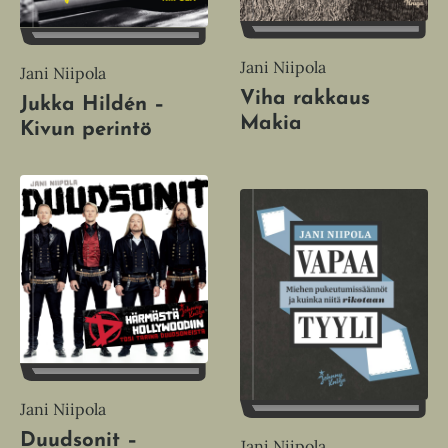
Jani Niipola
Jani Niipola
Viha rakkaus
Jukka Hildén –
Makia
Kivun perintö
Jani Niipola
Duudsonit –
Jani Niipola