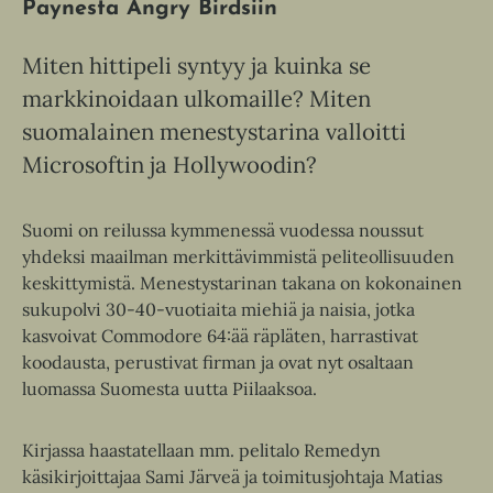
Paynesta Angry Birdsiin
Miten hittipeli syntyy ja kuinka se
markkinoidaan ulkomaille? Miten
suomalainen menestystarina valloitti
Microsoftin ja Hollywoodin?
Suomi on reilussa kymmenessä vuodessa noussut
yhdeksi maailman merkittävimmistä peliteollisuuden
keskittymistä. Menestystarinan takana on kokonainen
sukupolvi 30-40-vuotiaita miehiä ja naisia, jotka
kasvoivat Commodore 64:ää räpläten, harrastivat
koodausta, perustivat firman ja ovat nyt osaltaan
luomassa Suomesta uutta Piilaaksoa.
Kirjassa haastatellaan mm. pelitalo Remedyn
käsikirjoittajaa Sami Järveä ja toimitusjohtaja Matias