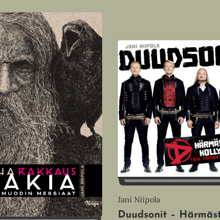
Jani Niipola
Duudsonit – Härmäs