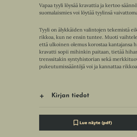
Vapaa tyyli löysää kravattia ja kertoo säänn
suomalaismies voi löytää tyylinsä vaivattomas
Tyyli on älykkäiden valintojen tekemistä eik
rikkoa, kun ne ensin tuntee. Muoti vaihtele
että ulkoinen olemus korostaa kantajansa h
kravatti sopii mihinkin paitaan, tietää hiha
trenssitakin syntyhistorian sekä merkkituott
pukeutumissääntöjä voi ja kannattaa rikkoa
Kirjan tiedot
Lue näyte (pdf)
A
u
k