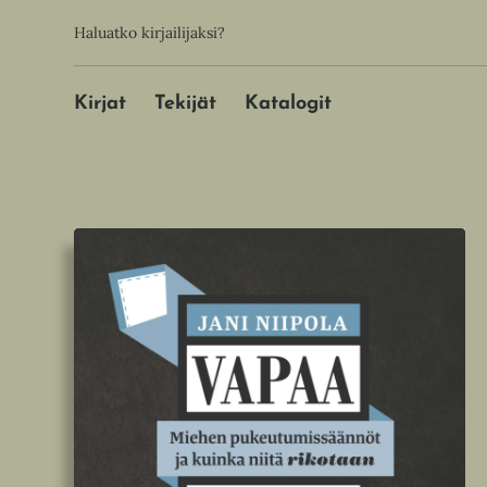
Hyppää
Toissijainen
Haluatko kirjailijaksi?
sisältöön
Päävalikko
Kirjat
Tekijät
Katalogit