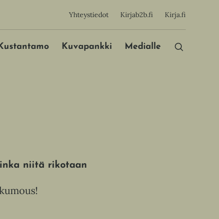
sijainen
Yhteystiedot
Kirjab2b.fi
Kirja.fi
Päävalikko
Kustantamo
Kuvapankki
Medialle
nka niitä rikotaan
nkumous!