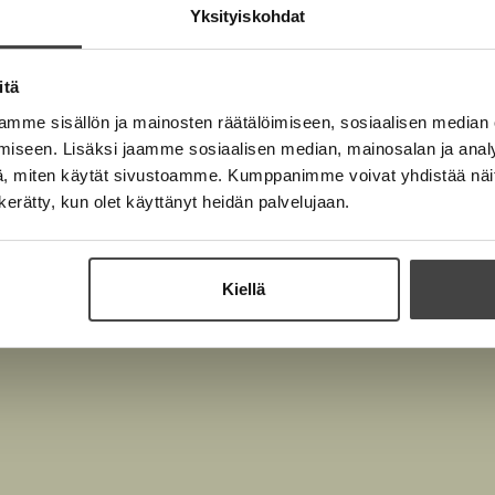
Yksityiskohdat
itä
mme sisällön ja mainosten räätälöimiseen, sosiaalisen median
Jani Niipola
iseen. Lisäksi jaamme sosiaalisen median, mainosalan ja analy
Kuva: Marko Rantane
, miten käytät sivustoamme. Kumppanimme voivat yhdistää näitä t
n kerätty, kun olet käyttänyt heidän palvelujaan.
Kiellä