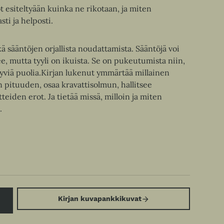
öt esiteltyään kuinka ne rikotaan, ja miten
ti ja helposti.
ä sääntöjen orjallista noudattamista. Sääntöjä voi
e, mutta tyyli on ikuista. Se on pukeutumista niin,
yviä puolia.Kirjan lukenut ymmärtää millainen
n pituuden, osaa kravattisolmun, hallitsee
eiden erot. Ja tietää missä, milloin ja miten
.
Kirjan kuvapankkikuvat