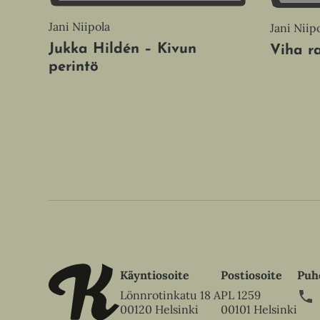
Jani Niipola
Jani Niip
Jukka Hildén – Kivun
Viha r
perintö
Käyntiosoite
Postiosoite
Puh
Lönnrotinkatu 18 A
PL 1259
00120 Helsinki
00101 Helsinki