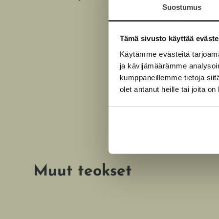
J
Suostumus
a
n
i
N
Tämä sivusto käyttää eväste
i
i
Käytämme evästeitä tarjoama
p
ja kävijämäärämme analysoim
o
l
kumppaneillemme tietoja siitä
a
olet antanut heille tai joita o
Muut teokset