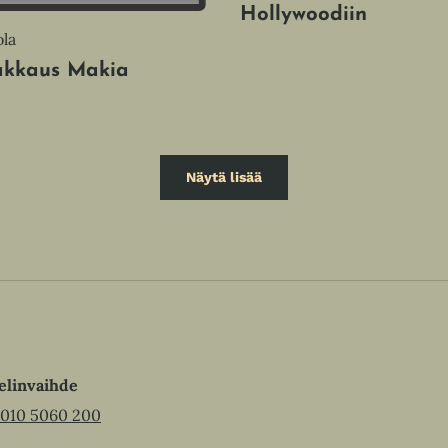
Hollywoodiin
ola
akkaus Makia
Näytä lisää
elinvaihde
010 5060 200