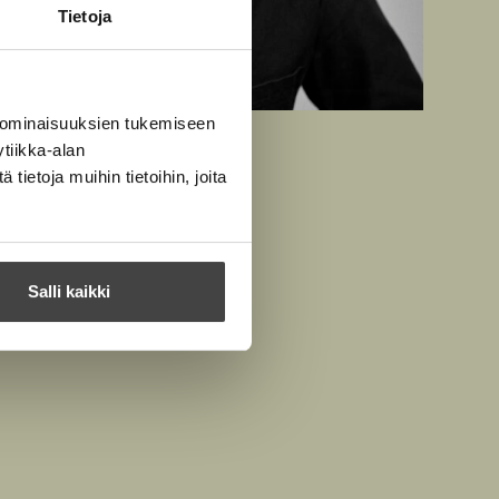
Tietoja
 ominaisuuksien tukemiseen
tiikka-alan
n
ietoja muihin tietoihin, joita
Salli kaikki