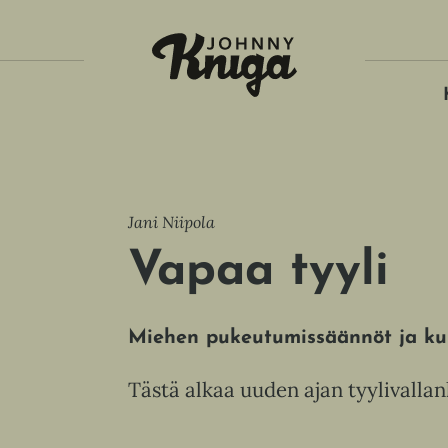
Tois
Jani Niipola
Vapaa tyyli
Miehen pukeutumissäännöt ja kui
Tästä alkaa uuden ajan tyylivalla