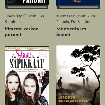
v
ä
l
Omos ”Opa” Okoh, Esa
Tuomas Milonoff, Riku
i
Salminen
Rantala, Esa Salminen
l
Pimeän verkon
Madventures
e
paronit
Suomi
h
t
e
e
n