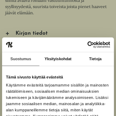
silmiä avaava romaani vastuuntunnosta ja
syyllisyydestä, suurista toiveista joista pienet haaveet
jäävät elämään.
Kirjan tiedot
Lue näyte (pdf)
A
Suostumus
Yksityiskohdat
Tietoja
u
k
Kirjan kuvapankkikuvat
e
a
Tämä sivusto käyttää evästeitä
a
u
Käytämme evästeitä tarjoamamme sisällön ja mainosten
u
räätälöimiseen, sosiaalisen median ominaisuuksien
t
Osta teos
tukemiseen ja kävijämäärämme analysoimiseen. Lisäksi
e
e
jaamme sosiaalisen median, mainosalan ja analytiikka-
n
E-kirja / epub2
alan kumppaneillemme tietoja siitä, miten käytät
v
K
B
ä