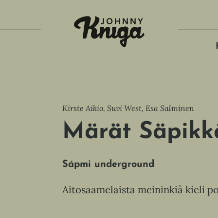
Tois
Kirste Aikio, Suvi West, Esa Salminen
Märät Säpikk
Sápmi underground
Aitosaamelaista meininkiä kieli p