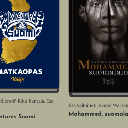
lonoff, Riku Rantala, Esa
Esa Salminen, Saeed Warsa
Mohammed, suomala
tures Suomi