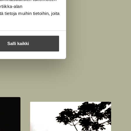
tiikka-alan
ietoja muihin tietoihin, joita
Salli kaikki