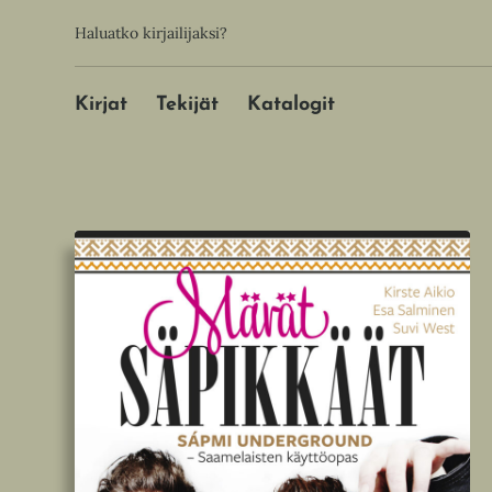
Hyppää
Toissijainen
Haluatko kirjailijaksi?
sisältöön
Päävalikko
Kirjat
Tekijät
Katalogit