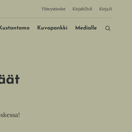
sijainen
Yhteystiedot
Kirjab2b.fi
Kirja.fi
Päävalikko
Kustantamo
Kuvapankki
Medialle
äät
oskessa!