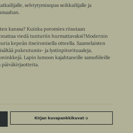
ailijalle, selviytymisopas seikkailijalle ja
enmaahan.
sten kanssa? Kuinka poromies riisutaan
nnattaa viedä tunturiin hurmattavaksi?Modernin
uria kepeän itseironisella otteella. Saamelaisten
ältää pukeutumis- ja lystinpitorituaaleja,
svinkkejä. Lapin lumoon kajahtaneille samofiileille
 päiväkirjaotteita.
Kirjan kuvapankkikuvat