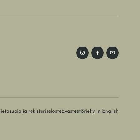
Tietosuoja ja rekisteriseloste
Evästeet
Briefly in English