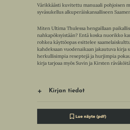
Värikkäästi kuvitettu manuaali pohjoisen matk
syväsukellus alkuperäiskansalliseen Saam
Miten Ultima Thulessa hengaillaan paikalli
nahkapöksyistään? Entä koska nuorikko ka
rohkea käyttöopas esittelee saamelaiskulttu
kahdeksaan vuodenaikaan jakautuva kirja sis
herkullisimpia reseptejä ja hurjimpia pokau
kirja tarjoaa myös Suvin ja Kirsten räväköitä
Kirjan tiedot
Lue näyte (pdf)
A
u
k