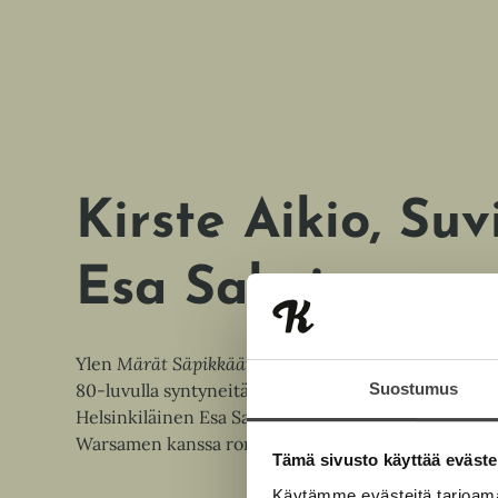
Kirste Aikio
Suv
Esa Salminen
Ylen
Märät Säpikkäät
-sketsisarjasta tutut Kirste A
Suostumus
80-luvulla syntyneitä, kulttuuriaan vahvasti vaalivia
Helsinkiläinen Esa Salminen (s. 1976) on viimeksi ju
Warsamen kanssa romaanin
Mohammed, suomalai
Tämä sivusto käyttää eväste
Käytämme evästeitä tarjoama