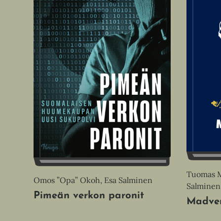
Tuomas Mi
Omos ”Opa” Okoh, Esa Salminen
Salminen
Pimeän verkon paronit
Madven