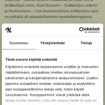
e
v
Seikkailijan Atlas
,
Mad Manners - Seikkailijan etiketti
n
ä
ja
Madventures - Uusi kansainvälisen seikkailijan opas
v
l
on pakattu yli sataantuhanteen suomalaisreppuun.
ä
i
l
l
Tuomas Milonoff
i
e
l
Lue lisää tekijästä
h
T
e
Suostumus
Yksityiskohdat
Tietoja
u
t
o
h
e
m
Riku Rantala
t
e
a
e
Tämä sivusto käyttää evästeitä
s
n
Lue lisää tekijästä
R
M
e
Käytämme evästeitä tarjoamamme sisällön ja mainosten
i
i
n
k
l
räätälöimiseen, sosiaalisen median ominaisuuksien
u
o
tukemiseen ja kävijämäärämme analysoimiseen. Lisäksi
R
n
a
jaamme sosiaalisen median, mainosalan ja analytiikka-
o
n
f
alan kumppaneillemme tietoja siitä, miten käytät
t
f
sivustoamme. Kumppanimme voivat yhdistää näitä
a
O
O
l
tietoja muihin tietoihin, joita olet antanut heille tai joita on
a
h
h