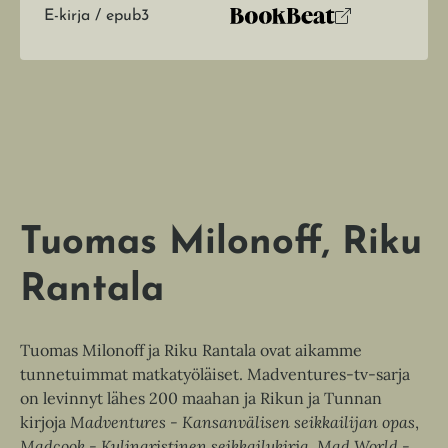
s
i
l
E-kirja / epub3
K
B
i
t
r
l
u
o
a
j
e
u
o
h
a
n
k
t
.
e
t
b
f
e
e
e
n
i
l
a
A
e
t
u
A
k
Tuomas Milonoff
Riku
u
e
k
a
Rantala
e
a
a
u
a
u
Tuomas Milonoff ja Riku Rantala ovat aikamme
u
t
tunnetuimmat matkatyöläiset. Madventures-tv-sarja
u
e
on levinnyt lähes 200 maahan ja Rikun ja Tunnan
t
e
kirjoja
Madventures - Kansanvälisen seikkailijan opas
,
e
n
Madcook - Kulinaristinen seikkailukirja
,
Mad World -