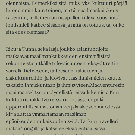
olennaista. Esimerkiksi sitä, miksi yksi kulttuuri pärjää
huonommin kuin toinen, mistä maailmankaikkeus
rakentuu, millainen on maapallon tulevaisuus, mitä
ihmismieli kätkee sisäänsä ja mitä on totuus, tai onko
sitä edes olemassa?
Riku ja Tunna sekä laaja joukko asiantuntijoita
matkaavat maailmankaikkeuden ensimmäisistä
sekunneista pitkälle tulevaisuuteen, eksyvät reitin
varrella tieteeseen, taiteeseen, talouteen ja
alakulttuureihin, ja luovivat taas ihmismielen kautta
takaisin ihmiskuntaan ja ihmisyyteen.Madventuresin
maailmanselitys on täydellistä reissulukemista.Kun
kulttuurishokki lyö reissaria Intiassa diipillä
uppercutilla silmättömän kerjäläislapsen muodossa,
kirja auttaa ymmärtämään maailman
epäoikeudenmukaisuuden syitä. Tai kun travelleri
makaa Tongalla ja katselee eksistentiaalisissa