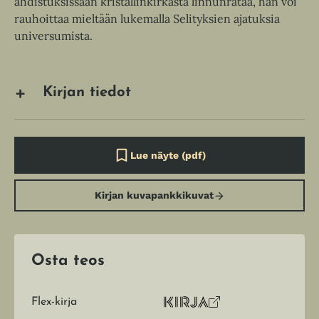
ahdistuksissaan kristallinkirkasta linnunrataa, hän voi
rauhoittaa mieltään lukemalla Selityksien ajatuksia
universumista.
Kirjan tiedot
Lue näyte (pdf)
A
u
k
Kirjan kuvapankkikuvat
e
a
a
u
u
t
Osta teos
e
e
n
Flex-kirja
v
O
K
ä