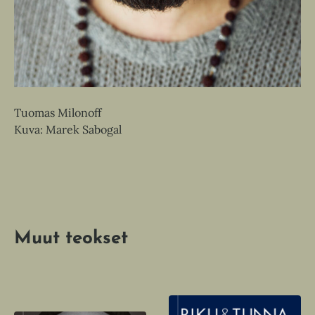
Ri
Ku
Tuomas Milonoff
Kuva: Marek Sabogal
Muut teokset