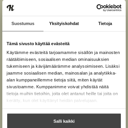
tietokirjailija. Hänet tunnetaan rajoja rikkovana ja
e
v
u
e
rohkeana mediapersoonana.
n
ä
t
e
v
l
e
n
ä
Suostumus
Yksityiskohdat
Tietoja
i
e
Lue lisää tekijästä
v
T
l
l
n
u
ä
i
o
e
v
l
m
l
Tämä sivusto käyttää evästeitä
h
ä
a
i
e
s
Käytämme evästeitä tarjoamamme sisällön ja mainosten
t
l
l
M
h
räätälöimiseen, sosiaalisen median ominaisuuksien
e
i
i
e
t
tukemiseen ja kävijämäärämme analysoimiseen. Lisäksi
e
l
l
h
e
o
jaamme sosiaalisen median, mainosalan ja analytiikka-
n
e
t
n
e
alan kumppaneillemme tietoja siitä, miten käytät
h
o
e
n
f
sivustoamme. Kumppanimme voivat yhdistää näitä
t
e
f
tietoja muihin tietoihin, joita olet antanut heille tai joita on
e
n
kerätty, kun olet käyttänyt heidän palvelujaan.
e
n
Salli kaikki