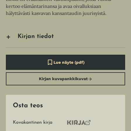
kertoo elämäntarinansa ja avaa oivalluksiaan
hälyttävästi kasvavan kansantaudin juurisyistä.
Kirjan tiedot
Lue näyte (pdf)
A
u
k
Kirjan kuvapankkikuvat
e
a
a
u
u
t
Osta teos
e
e
n
Kovakantinen kirja
v
O
K
ä