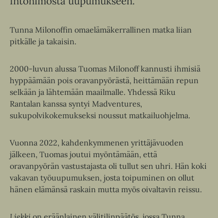
Intohimosta uupumukseen.
Tunna Milonoffin omaelämäkerrallinen matka liian
pitkälle ja takaisin.
2000-luvun alussa Tuomas Milonoff kannusti ihmisiä
hyppäämään pois oravanpyörästä, heittämään repun
selkään ja lähtemään maailmalle. Yhdessä Riku
Rantalan kanssa syntyi Madventures,
sukupolvikokemukseksi noussut matkailuohjelma.
Vuonna 2022, kahdenkymmenen yrittäjävuoden
jälkeen, Tuomas joutui myöntämään, että
oravanpyörän vastustajasta oli tullut sen uhri. Hän koki
vakavan työuupumuksen, josta toipuminen on ollut
hänen elämänsä raskain mutta myös oivaltavin reissu.
Liekki
on eräänlainen välitilinpäätös, jossa Tunna