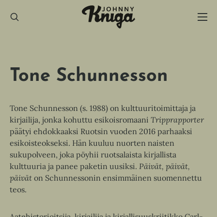
Hyppää
sisältöön
Tone Schunnesson
Tone Schunnesson (s. 1988) on kulttuuritoimittaja ja
kirjailija, jonka kohuttu esikoisromaani
Tripprapporter
päätyi ehdokkaaksi Ruotsin vuoden 2016 parhaaksi
esikoisteokseksi. Hän kuuluu nuorten naisten
sukupolveen, joka pöyhii ruotsalaista kirjallista
kulttuuria ja panee paketin uusiksi.
Päivät, päivät,
päivät
on Schunnessonin ensimmäinen suomennettu
teos.
Aatehistorioitsija, kirjailija ja kirjallisuuskriitikko Carl-