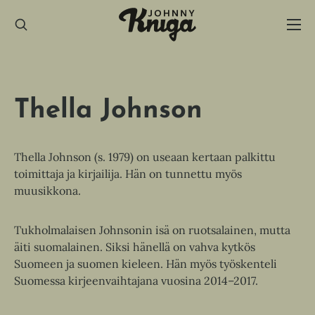
Hyppää
sisältöön
Thella Johnson
Thella Johnson (s. 1979) on useaan kertaan palkittu
toimittaja ja kirjailija. Hän on tunnettu myös
muusikkona.
Tukholmalaisen Johnsonin isä on ruotsalainen, mutta
äiti suomalainen. Siksi hänellä on vahva kytkös
Suomeen ja suomen kieleen. Hän myös työskenteli
Suomessa kirjeenvaihtajana vuosina 2014–2017.