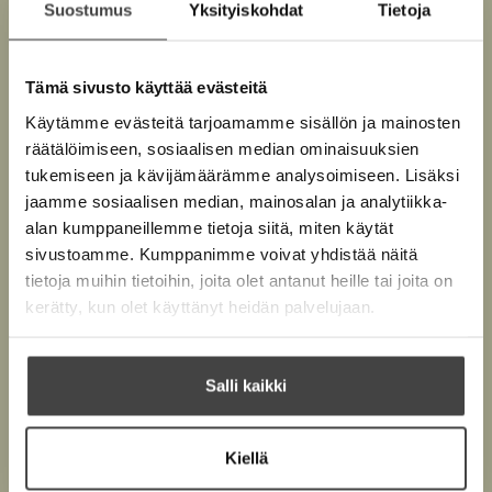
Suostumus
Yksityiskohdat
Tietoja
Kuva: Kajsa Göransson
Tämä sivusto käyttää evästeitä
Käytämme evästeitä tarjoamamme sisällön ja mainosten
Teokset
räätälöimiseen, sosiaalisen median ominaisuuksien
tukemiseen ja kävijämäärämme analysoimiseen. Lisäksi
jaamme sosiaalisen median, mainosalan ja analytiikka-
alan kumppaneillemme tietoja siitä, miten käytät
sivustoamme. Kumppanimme voivat yhdistää näitä
tietoja muihin tietoihin, joita olet antanut heille tai joita on
kerätty, kun olet käyttänyt heidän palvelujaan.
Salli kaikki
Kiellä