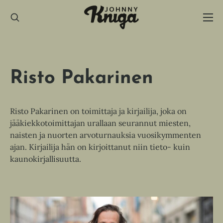
Hyppää
sisältöön
Risto Pakarinen
Risto Pakarinen on toimittaja ja kirjailija, joka on
jääkiekkotoimittajan urallaan seurannut miesten,
naisten ja nuorten arvoturnauksia vuosikymmenten
ajan. Kirjailija hän on kirjoittanut niin tieto- kuin
kaunokirjallisuutta.