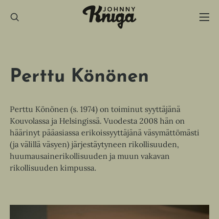
Hyppää
sisältöön
Perttu Könönen
Perttu Könönen (s. 1974) on toiminut syyttäjänä
Kouvolassa ja Helsingissä. Vuodesta 2008 hän on
häärinyt pääasiassa erikoissyyttäjänä väsymättömästi
(ja välillä väsyen) järjestäytyneen rikollisuuden,
huumausainerikollisuuden ja muun vakavan
rikollisuuden kimpussa.