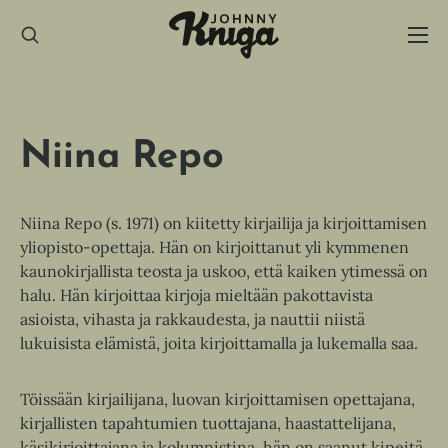
Hyppää
sisältöön
Niina Repo
Niina Repo (s. 1971) on kiitetty kirjailija ja kirjoittamisen
yliopisto-opettaja. Hän on kirjoittanut yli kymmenen
kaunokirjallista teosta ja uskoo, että kaiken ytimessä on
halu. Hän kirjoittaa kirjoja mieltään pakottavista
asioista, vihasta ja rakkaudesta, ja nauttii niistä
lukuisista elämistä, joita kirjoittamalla ja lukemalla saa.
Töissään kirjailijana, luovan kirjoittamisen opettajana,
kirjallisten tapahtumien tuottajana, haastattelijana,
käsikirjoittajana ja kolumnistina, hän on saanut kipeitä