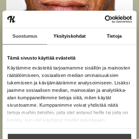
Suostumus
Yksityiskohdat
Tietoja
Tämä sivusto käyttää evästeitä
Käytämme evästeitä tarjoamamme sisällön ja mainosten
Kuva: Martin Schoeller
räätälöimiseen, sosiaalisen median ominaisuuksien
tukemiseen ja kävijämäärämme analysoimiseen. Lisäksi
jaamme sosiaalisen median, mainosalan ja analytiikka-
alan kumppaneillemme tietoja siitä, miten käytät
Teokset
sivustoamme. Kumppanimme voivat yhdistää näitä
tietoja muihin tietoihin, joita olet antanut heille tai joita on
kerätty, kun olet käyttänyt heidän palvelujaan.