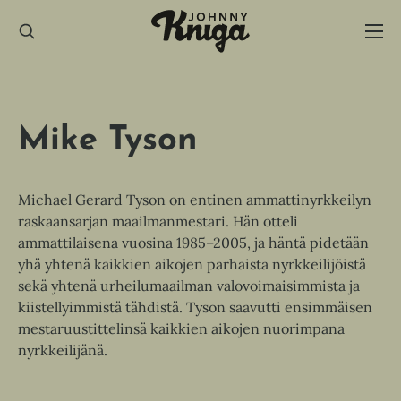
Hyppää
sisältöön
Mike Tyson
Michael Gerard Tyson on entinen ammattinyrkkeilyn
raskaansarjan maailmanmestari. Hän otteli
ammattilaisena vuosina 1985–2005, ja häntä pidetään
yhä yhtenä kaikkien aikojen parhaista nyrkkeilijöistä
sekä yhtenä urheilumaailman valovoimaisimmista ja
kiistellyimmistä tähdistä. Tyson saavutti ensimmäisen
mestaruustittelinsä kaikkien aikojen nuorimpana
nyrkkeilijänä.