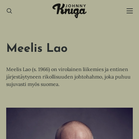
Hyppää
sisältöön
Meelis Lao
Meelis Lao (s. 1966) on virolainen liikemies ja entinen
järjestäytyneen rikollisuuden johtohahmo, joka puhuu
sujuvasti myös suomea.