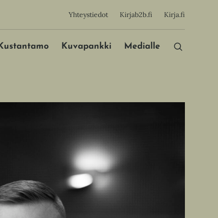
sijainen
Yhteystiedot
Kirjab2b.fi
Kirja.fi
Päävalikko
Kustantamo
Kuvapankki
Medialle