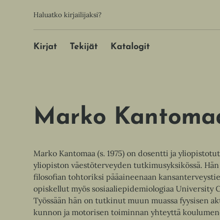
Hyppää
Toissijainen
Haluatko kirjailijaksi?
sisältöön
Päävalikko
Kirjat
Tekijät
Katalogit
Marko Kantoma
Marko Kantomaa (s. 1975) on dosentti ja yliopistotu
yliopiston väestöterveyden tutkimusyksikössä. Hän 
filosofian tohtoriksi pääaineenaan kansanterveyst
opiskellut myös sosiaaliepidemiologiaa University 
Työssään hän on tutkinut muun muassa fyysisen ak
kunnon ja motorisen toiminnan yhteyttä koulumen