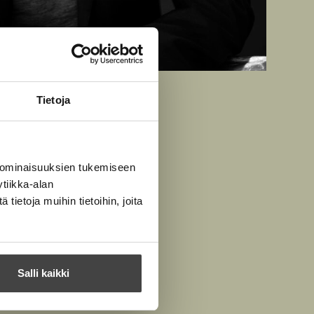
rpuro
Tietoja
 ominaisuuksien tukemiseen
tiikka-alan
ietoja muihin tietoihin, joita
Salli kaikki