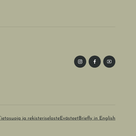
Tietosuoja ja rekisteriseloste
Evästeet
Briefly in English