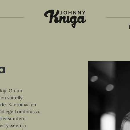
Tois
a
tkija Oulun
on väitellyt
iede. Kantomaa on
College Londonissa.
tiivisuuden,
estykseen ja