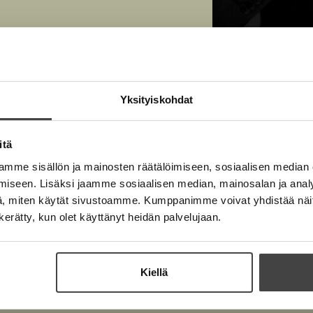
Kuva: Veikko Some
Yksityiskohdat
itä
mme sisällön ja mainosten räätälöimiseen, sosiaalisen median
iseen. Lisäksi jaamme sosiaalisen median, mainosalan ja analy
, miten käytät sivustoamme. Kumppanimme voivat yhdistää näitä t
n kerätty, kun olet käyttänyt heidän palvelujaan.
Kiellä