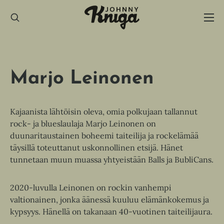
Hyppää
sisältöön
Marjo Leinonen
Kajaanista lähtöisin oleva, omia polkujaan tallannut
rock- ja blueslaulaja Marjo Leinonen on
duunaritaustainen boheemi taiteilija ja rockelämää
täysillä toteuttanut uskonnollinen etsijä. Hänet
tunnetaan muun muassa yhtyeistään Balls ja BubliCans.
2020-luvulla Leinonen on rockin vanhempi
valtionainen, jonka äänessä kuuluu elämänkokemus ja
kypsyys. Hänellä on takanaan 40-vuotinen taiteilijaura.