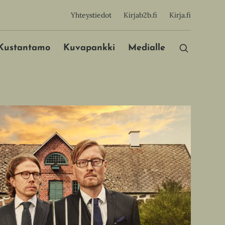
sijainen
Yhteystiedot
Kirjab2b.fi
Kirja.fi
Päävalikko
Kustantamo
Kuvapankki
Medialle