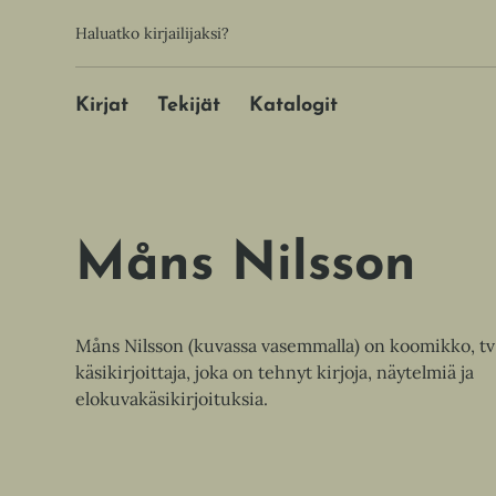
Hyppää
Toissijainen
Haluatko kirjailijaksi?
sisältöön
Päävalikko
Kirjat
Tekijät
Katalogit
Måns Nilsson
Måns Nilsson (kuvassa vasemmalla) on koomikko, tv-
käsikirjoittaja, joka on tehnyt kirjoja, näytelmiä ja
elokuvakäsikirjoituksia.