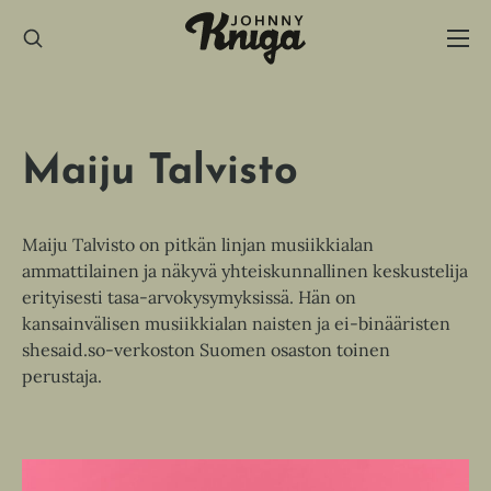
Hyppää
sisältöön
Maiju Talvisto
Maiju Talvisto on pitkän linjan musiikkialan
ammattilainen ja näkyvä yhteiskunnallinen keskustelija
erityisesti tasa-arvokysymyksissä. Hän on
kansainvälisen musiikkialan naisten ja ei-binääristen
shesaid.so-verkoston Suomen osaston toinen
perustaja.