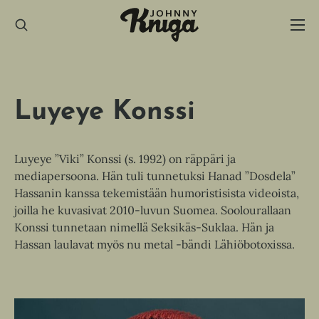
Hyppää
sisältöön
Luyeye Konssi
Luyeye ”Viki” Konssi (s. 1992) on räppäri ja
mediapersoona. Hän tuli tunnetuksi Hanad ”Dosdela”
Hassanin kanssa tekemistään humoristisista videoista,
joilla he kuvasivat 2010-luvun Suomea. Soolourallaan
Konssi tunnetaan nimellä Seksikäs-Suklaa. Hän ja
Hassan laulavat myös nu metal -bändi Lähiöbotoxissa.