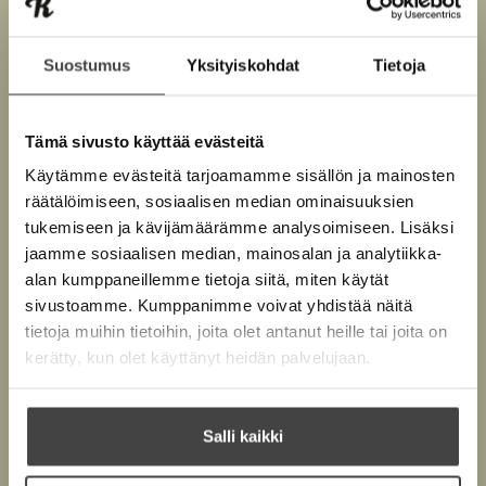
Suostumus
Yksityiskohdat
Tietoja
Kuva: Vuokko Salo
Tämä sivusto käyttää evästeitä
Käytämme evästeitä tarjoamamme sisällön ja mainosten
Teokset
räätälöimiseen, sosiaalisen median ominaisuuksien
tukemiseen ja kävijämäärämme analysoimiseen. Lisäksi
jaamme sosiaalisen median, mainosalan ja analytiikka-
alan kumppaneillemme tietoja siitä, miten käytät
sivustoamme. Kumppanimme voivat yhdistää näitä
tietoja muihin tietoihin, joita olet antanut heille tai joita on
kerätty, kun olet käyttänyt heidän palvelujaan.
Salli kaikki