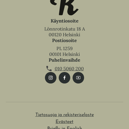
Käyntiosoite
Lönnrotinkatu 18 A
00120 Helsinki
Postiosoite
PL 1259
00101 Helsinki
Puhelinvaihde
010 5060 200
Tietosuoja ja rekisteriseloste
Evästeet
Briefly in English