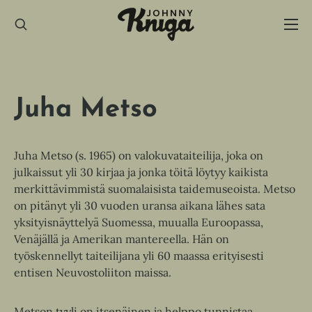
Hyppää
sisältöön
Juha Metso
Juha Metso (s. 1965) on valokuvataiteilija, joka on
julkaissut yli 30 kirjaa ja jonka töitä löytyy kaikista
merkittävimmistä suomalaisista taidemuseoista. Metso
on pitänyt yli 30 vuoden uransa aikana lähes sata
yksityisnäyttelyä Suomessa, muualla Euroopassa,
Venäjällä ja Amerikan mantereella. Hän on
työskennellyt taiteilijana yli 60 maassa erityisesti
entisen Neuvostoliiton maissa.
Metson tyyli on itsenäinen ja helppo tunnistaa.