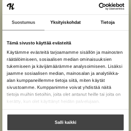
Suostumus
Yksityiskohdat
Tietoja
Tämä sivusto käyttää evästeitä
Käytämme evästeitä tarjoamamme sisällön ja mainosten
räätälöimiseen, sosiaalisen median ominaisuuksien
tukemiseen ja kävijämäärämme analysoimiseen. Lisäksi
Kuva: Iida Metso
jaamme sosiaalisen median, mainosalan ja analytiikka-
alan kumppaneillemme tietoja siitä, miten käytät
sivustoamme. Kumppanimme voivat yhdistää näitä
tietoja muihin tietoihin, joita olet antanut heille tai joita on
Teokset
kerätty, kun olet käyttänyt heidän palvelujaan.
Salli kaikki