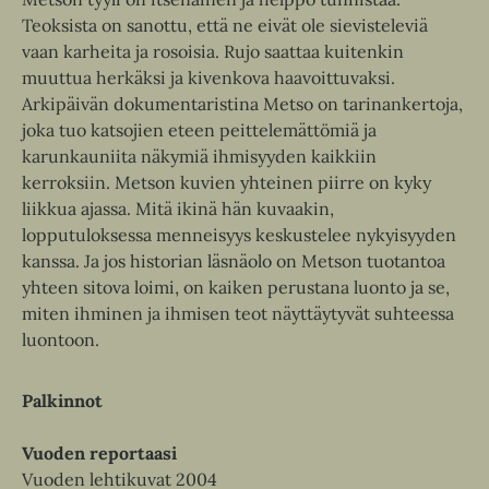
Teoksista on sanottu, että ne eivät ole sievisteleviä
vaan karheita ja rosoisia. Rujo saattaa kuitenkin
muuttua herkäksi ja kivenkova haavoittuvaksi.
Arkipäivän dokumentaristina Metso on tarinankertoja,
joka tuo katsojien eteen peittelemättömiä ja
karunkauniita näkymiä ihmisyyden kaikkiin
kerroksiin. Metson kuvien yhteinen piirre on kyky
liikkua ajassa. Mitä ikinä hän kuvaakin,
lopputuloksessa menneisyys keskustelee nykyisyyden
kanssa. Ja jos historian läsnäolo on Metson tuotantoa
yhteen sitova loimi, on kaiken perustana luonto ja se,
miten ihminen ja ihmisen teot näyttäytyvät suhteessa
luontoon.
Palkinnot
Vuoden reportaasi
Vuoden lehtikuvat 2004