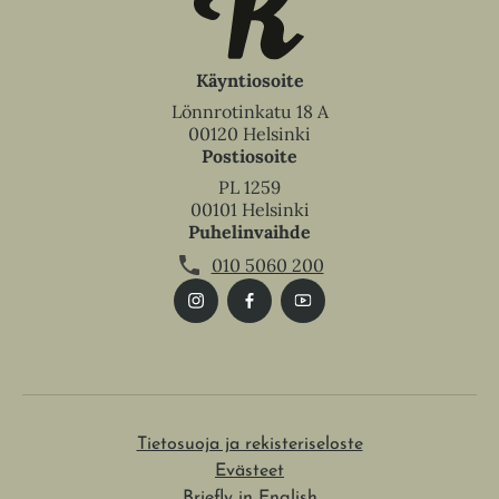
Käyntiosoite
Lönnrotinkatu 18 A
00120 Helsinki
Postiosoite
PL 1259
00101 Helsinki
Puhelinvaihde
010 5060 200
Tietosuoja ja rekisteriseloste
Evästeet
Briefly in English