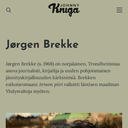
Hyppää
sisältöön
Jørgen Brekke
Jørgen Brekke (s. 1968) on norjalainen, Trondheimissa
asuva journalisti, kirjailija ja uuden pohjoismaisen
jännityskirjallisuuden kärkinimiä. Brekken
esikoisromaani
Armon piiri
valloitti läntisen maailman
Yhdysvaltoja myöten.