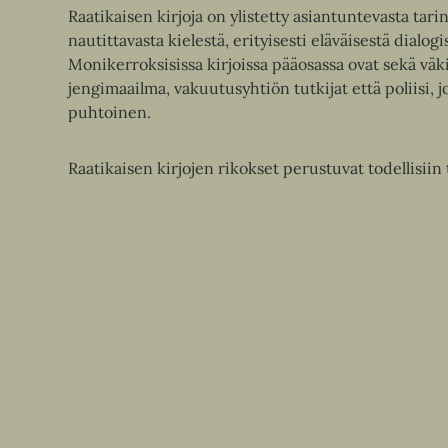
Raatikaisen kirjoja on ylistetty asiantuntevasta tar
nautittavasta kielestä, erityisesti eläväisestä dialogi
Monikerroksisissa kirjoissa pääosassa ovat sekä väki
jengimaailma, vakuutusyhtiön tutkijat että poliisi, j
puhtoinen.
Raatikaisen kirjojen rikokset perustuvat todellisiin