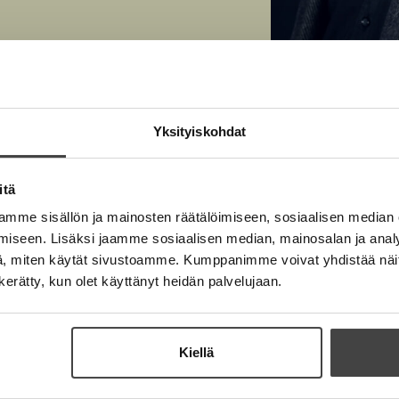
Kuva: Niko Puumal
Yksityiskohdat
itä
mme sisällön ja mainosten räätälöimiseen, sosiaalisen median
iseen. Lisäksi jaamme sosiaalisen median, mainosalan ja analy
, miten käytät sivustoamme. Kumppanimme voivat yhdistää näitä t
n kerätty, kun olet käyttänyt heidän palvelujaan.
Kiellä