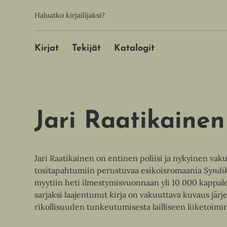
Hyppää
Toissijainen
Haluatko kirjailijaksi?
sisältöön
Päävalikko
Kirjat
Tekijät
Katalogit
Jari Raatikainen
Jari Raatikainen on entinen poliisi ja nykyinen vaku
tositapahtumiin perustuvaa esikoisromaania
Syndi
myytiin heti ilmestymisvuonnaan yli 10 000 kappal
sarjaksi laajentunut kirja on vakuuttava kuvaus jär
rikollisuuden tunkeutumisesta lailliseen liiketoimi