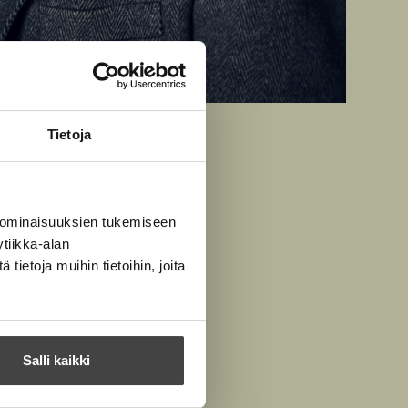
ainen
Tietoja
 ominaisuuksien tukemiseen
tiikka-alan
ietoja muihin tietoihin, joita
Salli kaikki