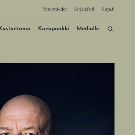
sijainen
Yhteystiedot
Kirjab2b.fi
Kirja.fi
Päävalikko
Kustantamo
Kuvapankki
Medialle