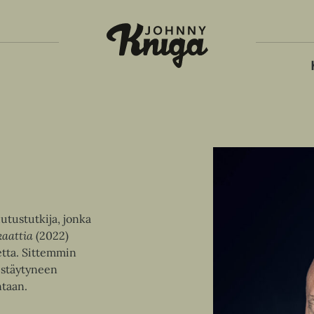
Tois
utustutkija, jonka
kaattia
(2022)
etta. Sittemmin
jestäytyneen
ntaan.