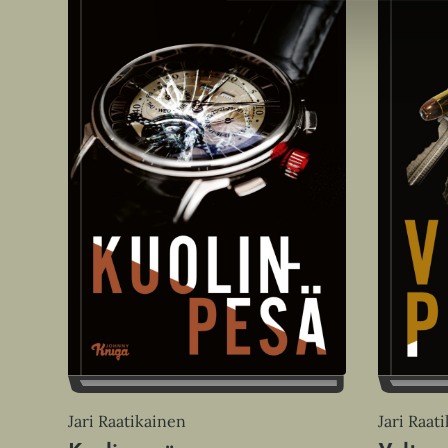
Jari Raatikainen
Jari Raat