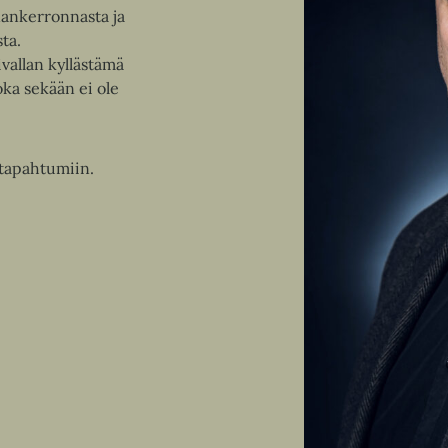
inankerronnasta ja
sta.
vallan kyllästämä
oka sekään ei ole
 tapahtumiin.