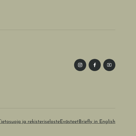
Tietosuoja ja rekisteriseloste
Evästeet
Briefly in English