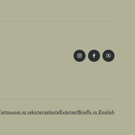
Tietosuoja ja rekisteriseloste
Evästeet
Briefly in English