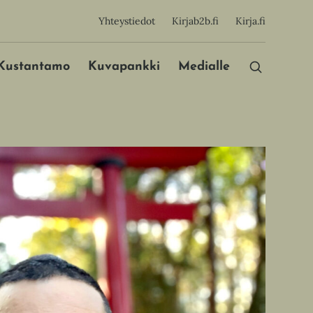
sijainen
Yhteystiedot
Kirjab2b.fi
Kirja.fi
Päävalikko
Kustantamo
Kuvapankki
Medialle