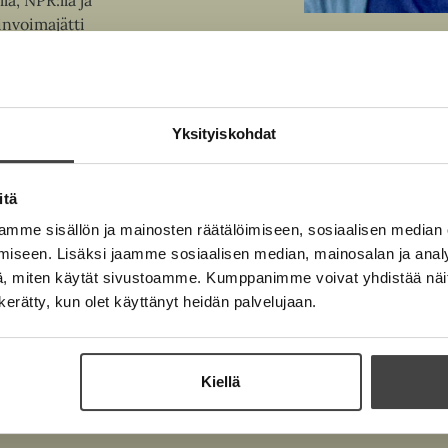
ä, NPR:llä ja
nvoimajätti
Kuva: Jessica Naka
a, mutta tässä sitä
amanniminen HBO:n
Yksityiskohdat
itä
mme sisällön ja mainosten räätälöimiseen, sosiaalisen median
iseen. Lisäksi jaamme sosiaalisen median, mainosalan ja analy
, miten käytät sivustoamme. Kumppanimme voivat yhdistää näitä t
n kerätty, kun olet käyttänyt heidän palvelujaan.
Kiellä