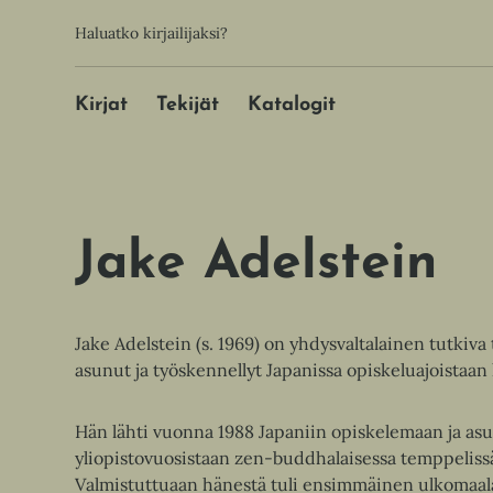
Hyppää
Toissijainen
Haluatko kirjailijaksi?
sisältöön
Päävalikko
Kirjat
Tekijät
Katalogit
Jake Adelstein
Jake Adelstein (s. 1969) on yhdysvaltalainen tutkiva 
asunut ja työskennellyt Japanissa opiskeluajoistaan 
Hän lähti vuonna 1988 Japaniin opiskelemaan ja a
yliopistovuosistaan zen-buddhalaisessa temppelissä
Valmistuttuaan hänestä tuli ensimmäinen ulkomaal