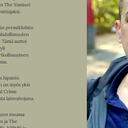
en The Yomiuri
mittajaksi.
in pressiklubiin
mahdollisuuden
. Tämä auttoi
yli
rikollisuuteen
ssa.
a Japanin
än on myös yksi
ed Crime
sta lainvalvojana.
 muun muassa
n ja The