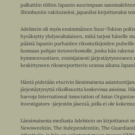
palkattiin töihin Japanin suurimpaan sanomalehte
Shimbuniin vakituiseksi, japaniksi kirjoittavaksi toi
Adelstein oli myös ensimmäinen Suur-Tokion poliis
hyväksytty yhdysvaltalainen, mikä tarjosi hänelle 
päästä Japanin parhaiden rikostutkijoiden puheille
luomaan pohjan tietoverkostolle, jonka hän rakensi 
kymmenvuotisen, ensisijaisesti järjestäytyneeseen 
keskittyneen rikosreportterin uransa aikana Japani
Häntä pidetään eturivin länsimaisena asiantuntijan
järjestäytynyttä rikollisuutta koskevissa asioissa. H
harvoja International Association of Asian Organiz
Investigators -järjestön jäseniä, joilla ei ole kokemu
Länsimaisesta mediasta Adelstein on kirjoittanut
Newsweekiin, The Independentiin, The Guardianii