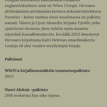
englanninkielinen nimi on
When I Forgot
. Hirvosen
afrikkalaisista siirtolaisista kertova dokumenttielokuva
Paratiisi – kolme matkaa tässä maailmassa
on palkittu
useasti. Hänen ja Ujuni Ahmedin kirjasta
Tytöille jotka
ajattelevat olevansa yksin
tehtiin myös suosittu
näytelmä Kansallisteatteriin. Keväällä 2023 ilmestynyt
Hirvosen kirjoittama Katri Helenan omaelämäkerta
Laulaja
oli yksi vuoden myydyimpiä kirjoja.
Palkinnot
WSOY:n kirjallisuussäätiön tunnustuspalkinto
2023
Nuori Aleksis -palkinto
2016 teoksesta
Kun aika loppuu