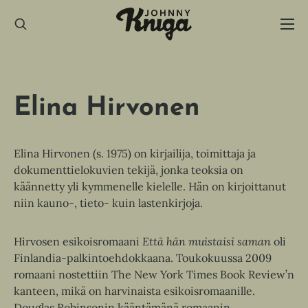
Hyppää
sisältöön
Elina Hirvonen
Elina Hirvonen (s. 1975) on kirjailija, toimittaja ja
dokumenttielokuvien tekijä, jonka teoksia on
käännetty yli kymmenelle kielelle. Hän on kirjoittanut
niin kauno-, tieto- kuin lastenkirjoja.
Hirvosen esikoisromaani
Että hän muistaisi saman
oli
Finlandia-palkintoehdokkaana. Toukokuussa 2009
romaani nostettiin The New York Times Book Review’n
kanteen, mikä on harvinaista esikoisromaanille.
Douglas Robinsonin kääntämänä romaanin