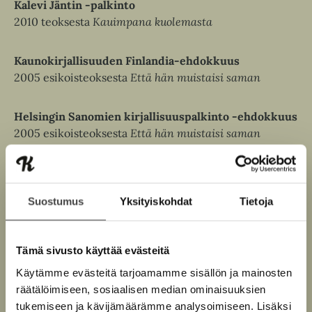
Kalevi Jäntin -palkinto
2010 teoksesta
Kauimpana kuolemasta
Kaunokirjallisuuden Finlandia-ehdokkuus
2005 esikoisteoksesta
Että hän muistaisi saman
Helsingin Sanomien kirjallisuuspalkinto -ehdokkuus
2005 esikoisteoksesta
Että hän muistaisi saman
Suostumus
Yksityiskohdat
Tietoja
Tämä sivusto käyttää evästeitä
Käytämme evästeitä tarjoamamme sisällön ja mainosten
räätälöimiseen, sosiaalisen median ominaisuuksien
tukemiseen ja kävijämäärämme analysoimiseen. Lisäksi