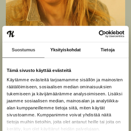
Suostumus
Yksityiskohdat
Tietoja
Tämä sivusto käyttää evästeitä
Kuva: Iiris Sjöblad
Käytämme evästeitä tarjoamamme sisällön ja mainosten
räätälöimiseen, sosiaalisen median ominaisuuksien
tukemiseen ja kävijämäärämme analysoimiseen. Lisäksi
jaamme sosiaalisen median, mainosalan ja analytiikka-
alan kumppaneillemme tietoja siitä, miten käytät
Teokset
sivustoamme. Kumppanimme voivat yhdistää näitä
tietoja muihin tietoihin, joita olet antanut heille tai joita on
kerätty, kun olet käyttänyt heidän palvelujaan.