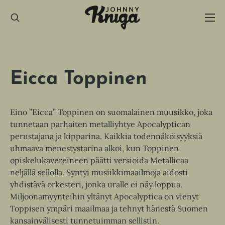
Hyppää
sisältöön
Eicca Toppinen
Eino ”Eicca” Toppinen on suomalainen muusikko, joka
tunnetaan parhaiten metalliyhtye Apocalyptican
perustajana ja kipparina. Kaikkia todennäköisyyksiä
uhmaava menestystarina alkoi, kun Toppinen
opiskelukavereineen päätti versioida Metallicaa
neljällä sellolla. Syntyi musiikkimaailmoja aidosti
yhdistävä orkesteri, jonka uralle ei näy loppua.
Miljoonamyynteihin yltänyt Apocalyptica on vienyt
Toppisen ympäri maailmaa ja tehnyt hänestä Suomen
kansainvälisesti tunnetuimman sellistin.