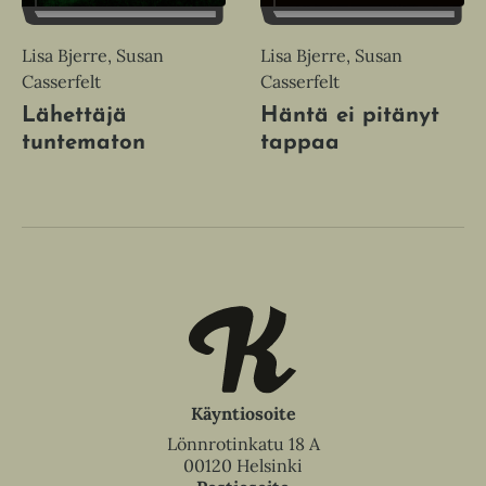
Lisa Bjerre, Susan
Lisa Bjerre, Susan
Casserfelt
Casserfelt
Lähettäjä
Häntä ei pitänyt
tuntematon
tappaa
Käyntiosoite
Lönnrotinkatu 18 A
00120 Helsinki