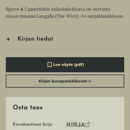
Bjerre & Casserfeltin esikoisdekkaria on verrattu
muun muassa Langalla (The Wire) -tv-sarjaklassikkoon.
Kirjan tiedot
Lue näyte (pdf)
A
u
k
Kirjan kuvapankkikuvat
e
a
a
u
u
t
Osta teos
e
e
n
Kovakantinen kirja
v
O
K