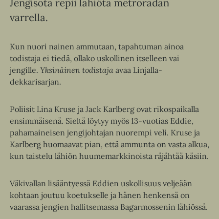
Jengisota repii lähiötä metroradan
varrella.
Kun nuori nainen ammutaan, tapahtuman ainoa
todistaja ei tiedä, ollako uskollinen itselleen vai
jengille.
Yksinäinen todistaja
avaa Linjalla-
dekkarisarjan.
Poliisit Lina Kruse ja Jack Karlberg ovat rikospaikalla
ensimmäisenä. Sieltä löytyy myös 13-vuotias Eddie,
pahamaineisen jengijohtajan nuorempi veli. Kruse ja
Karlberg huomaavat pian, että ammunta on vasta alkua,
kun taistelu lähiön huumemarkkinoista räjähtää käsiin.
Väkivallan lisääntyessä Eddien uskollisuus veljeään
kohtaan joutuu koetukselle ja hänen henkensä on
vaarassa jengien hallitsemassa Bagarmossenin lähiössä.