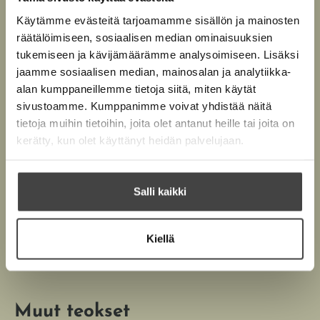
Käytämme evästeitä tarjoamamme sisällön ja mainosten
räätälöimiseen, sosiaalisen median ominaisuuksien
Kirjan tiedot
tukemiseen ja kävijämäärämme analysoimiseen. Lisäksi
jaamme sosiaalisen median, mainosalan ja analytiikka-
alan kumppaneillemme tietoja siitä, miten käytät
sivustoamme. Kumppanimme voivat yhdistää näitä
Kirjan kuvapankkikuvat
tietoja muihin tietoihin, joita olet antanut heille tai joita on
kerätty, kun olet käyttänyt heidän palvelujaan.
Osta teos
Salli kaikki
E-kirja / epub2
K
B
Kiellä
u
o
u
o
n
k
t
b
Muut teokset
e
e