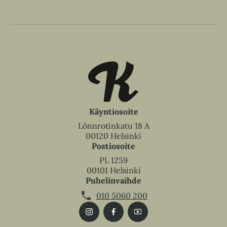
l
e
h
t
e
e
n
Käyntiosoite
Lönnrotinkatu 18 A
00120 Helsinki
Postiosoite
PL 1259
00101 Helsinki
Puhelinvaihde
010 5060 200