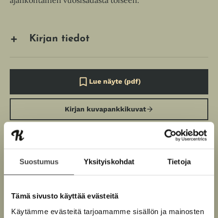
Kirjan tiedot
Lue näyte (pdf)
A
u
k
Kirjan kuvapankkikuvat
e
a
a
u
u
t
Osta teos
e
Suostumus
Yksityiskohdat
Tietoja
e
n
Kovakantinen kirja
v
O
K
ä
Tämä sivusto käyttää evästeitä
s
i
l
Äänikirja
K
B
i
Käytämme evästeitä tarjoamamme sisällön ja mainosten
t
r
l