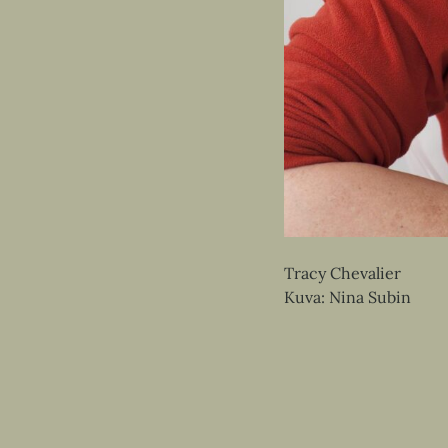
e
n
Tracy Chevalier
Kuva: Nina Subin