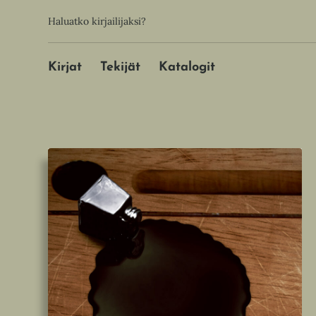
Hyppää
Toissijainen
Haluatko kirjailijaksi?
sisältöön
Päävalikko
Kirjat
Tekijät
Katalogit