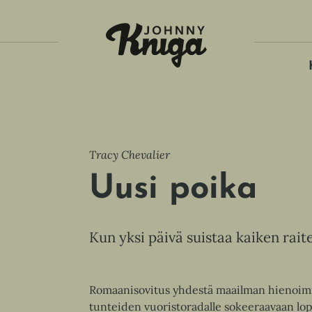
Tois
Tracy Chevalier
Uusi poika
Kun yksi päivä suistaa kaiken raite
Romaanisovitus yhdestä maailman hienoimmis
tunteiden vuoristoradalle sokeeraavaan lop