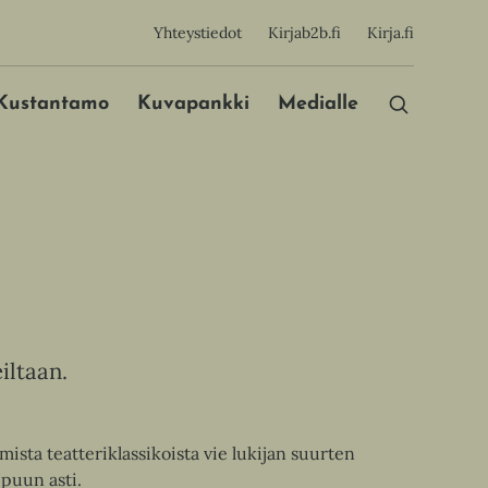
sijainen
Yhteystiedot
Kirjab2b.fi
Kirja.fi
Päävalikko
Kustantamo
Kuvapankki
Medialle
iltaan.
ta teatteriklassikoista vie lukijan suurten
puun asti.