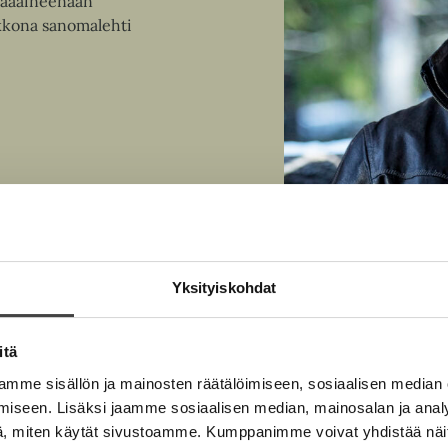
pääaineenaan
t
u
ikkona sanomalehti
e
t
e
e
n
e
v
n
ä
v
l
ä
i
l
l
i
e
l
h
e
t
h
Yksityiskohdat
e
t
e
e
n
itä
e
n
mme sisällön ja mainosten räätälöimiseen, sosiaalisen median
iseen. Lisäksi jaamme sosiaalisen median, mainosalan ja analy
, miten käytät sivustoamme. Kumppanimme voivat yhdistää näitä t