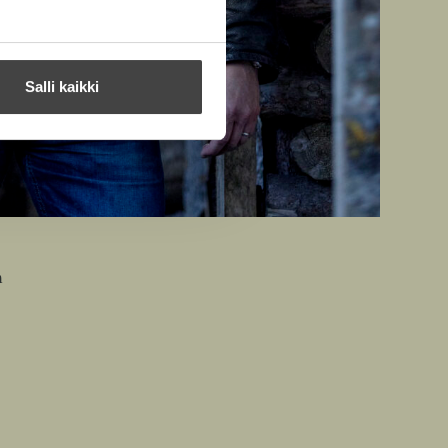
Salli kaikki
n