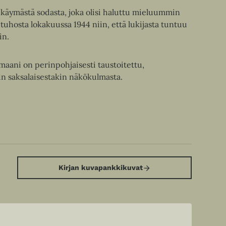
 käymästä sodasta, joka olisi haluttu mieluummin
hosta lokakuussa 1944 niin, että lukijasta tuntuu
in.
maani on perinpohjaisesti taustoitettu,
in saksalaisestakin näkökulmasta.
Kirjan kuvapankkikuvat