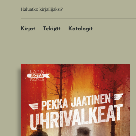
Hyppää
Toissijainen
Haluatko kirjailijaksi?
sisältöön
Päävalikko
Kirjat
Tekijät
Katalogit