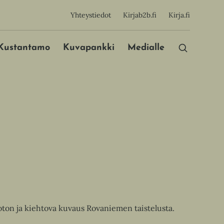
sijainen
Yhteystiedot
Kirjab2b.fi
Kirja.fi
Päävalikko
Kustantamo
Kuvapankki
Medialle
oton ja kiehtova kuvaus Rovaniemen taistelusta.