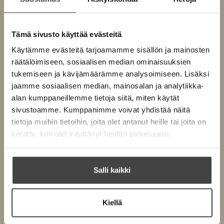
t
e
e
k
e
n
k
e
a
v
Tämä sivusto käyttää evästeitä
J
n
ä
a
v
Käytämme evästeitä tarjoamamme sisällön ja mainosten
a
l
ä
t
räätälöimiseen, sosiaalisen median ominaisuuksien
i
i
l
tukemiseen ja kävijämäärämme analysoimiseen. Lisäksi
l
n
i
jaamme sosiaalisen median, mainosalan ja analytiikka-
e
e
n
l
alan kumppaneillemme tietoja siitä, miten käytät
h
e
sivustoamme. Kumppanimme voivat yhdistää näitä
t
h
tietoja muihin tietoihin, joita olet antanut heille tai joita on
e
t
kerätty, kun olet käyttänyt heidän palvelujaan.
e
e
n
e
n
Salli kaikki
Kiellä