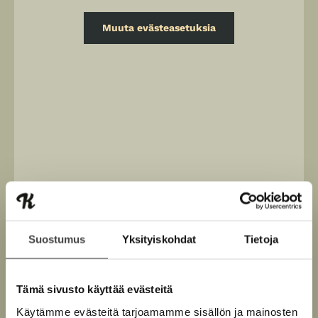
Muuta evästeasetuksia
Osta teos
Suostumus
Yksityiskohdat
Tietoja
E-kirja / epub2
K
B
Tämä sivusto käyttää evästeitä
u
o
Käytämme evästeitä tarjoamamme sisällön ja mainosten
u
o