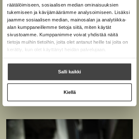
räätälöimiseen, sosiaalisen median ominaisuuksien
n
k
tukemiseen ja kävijämäärämme analysoimiseen. Lisäksi
t
b
jaamme sosiaalisen median, mainosalan ja analytiikka-
e
e
alan kumppaneillemme tietoja siitä, miten käytät
l
a
sivustoamme. Kumppanimme voivat yhdistää näitä
e
t
tietoja muihin tietoihin, joita olet antanut heille tai joita on
A
Tommi E. Virtanen
kerätty, kun olet käyttänyt heidän palvelujaan.
u
k
e
Salli kaikki
a
Lue lisää tekijästä
T
a
o
m
u
m
Kiellä
u
i
E
t
.
e
V
e
i
r
n
t
v
a