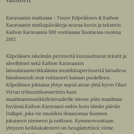
Karavaanin matkassa - Tuure Kilpeläinen & Kaihon
Karavaanin matkapäiväkirja seuraa kuvin ja tekstein
Kaihon Karavaania 100 vuotiaassa Suomessa vuonna
2017.
Kilpeläisen iskelmän perinteitä kunnioittavat tekstit ja
sävellykset sekä Kaihon Karavaanin
latinalaisamerikkalaista musiikkiaperinnettä lainaileva
bändisoundi ovat voittaneet kansan puolelleen.
Kilpeläisen johtama yhtye sopisi aivan yhtä hyvin Olavi
Virran tribuuttikonserttiin kuin
maailmanmusiikkifestivaaleille minne päin maailmaa
hyvänsä.Kaihon Karavaani onkin kuin tämän päivän
Dallapè, joka vie musiikin ilosanomaa Suomen
jokaiseen niemeen ja notkoon. Kymmenvuotiaan
yhtyeen keikkakalenteri on hengästyttävä; viime