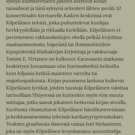
syksyn klubikiertueen jälkeen koittivat kesän
tanssilavat ja tänä syksynä orkesteri lähtee peräti 32
konserttisalin kiertueelle.Kaiken keskiössä ovat
Kilpeläisen tekstit, jotka puhuttelevat kuulijaa
herkkyydellään ja rikkaalla kielellään. Kilpeläinen ei
perinteisten rakkauslaulujen ohella pelkää kirjoittaa
maahanmuutosta, häpeästä tai ihmissuhteiden
kipupisteistä.Matkakirjan kirjoittaja ja valokuvaaja
Tommi E. Virtanen on kulkenut Karavaanin matkassa
keskittyen kuvaamaan niin hurmoshetkiä keikoilta
kuin hiljaisia hetkiä maantien varrelta tai
majoituspaikoista. Kirjan punaisena lankana kulkevat
Kilpeläisen lyriikat, joiden taustoja Kilpeläinen valottaa
tarinoillaan.Yhtyeessä on kuitenkin myös viisi muuta
soittajaa, jotka saavat jokainen hetkensä kirjan sivuilla.
Kuvitusta rikastuttavat Kilpeläisen bändikavereistaan
ja keikkamaisemista tekemät karikatyyripiirustukset.
Teoksen graafisesta ilmeestä vastaa Joel Melasniemi,
joka on myös Kilpeläisen levynkansien suunnittelija.