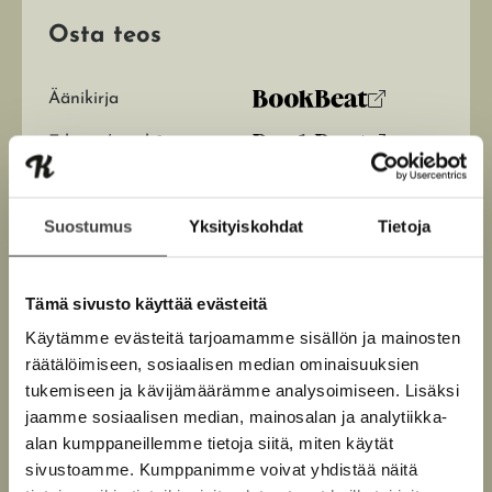
Osta teos
Äänikirja
K
B
u
o
E-kirja / epub2
K
B
u
o
u
o
n
k
u
o
t
b
Suostumus
Yksityiskohdat
Tietoja
n
k
e
e
t
b
l
a
e
e
e
t
Tämä sivusto käyttää evästeitä
l
a
A
Käytämme evästeitä tarjoamamme sisällön ja mainosten
e
t
u
räätälöimiseen, sosiaalisen median ominaisuuksien
A
k
Maria Veitola
tukemiseen ja kävijämäärämme analysoimiseen. Lisäksi
u
e
jaamme sosiaalisen median, mainosalan ja analytiikka-
k
a
alan kumppaneillemme tietoja siitä, miten käytät
e
a
Kaikkialla rajoja rikkova Veitola valloitti myös
sivustoamme. Kumppanimme voivat yhdistää näitä
a
u
kirjamarkkinat: hänen esikoiskirjaansa
Veitola
on