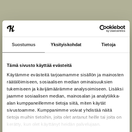
Niall Harbison
Suostumus
Yksityiskohdat
Tietoja
Irlantilaislähtöinen Niall Harbison on entinen
mainosalan sarjayrittäjä. Elämänsä pahimman
Tämä sivusto käyttää evästeitä
syöksykierteen aikana hän muutti Thaimaahan, missä
hän nykyään pelastaa katukoiria. Harbisonilla on yli 1,6
Käytämme evästeitä tarjoamamme sisällön ja mainosten
miljoonaa seuraajaa Instagramissa.
räätälöimiseen, sosiaalisen median ominaisuuksien
tukemiseen ja kävijämäärämme analysoimiseen. Lisäksi
jaamme sosiaalisen median, mainosalan ja analytiikka-
Lue lisää tekijästä
N
alan kumppaneillemme tietoja siitä, miten käytät
i
sivustoamme. Kumppanimme voivat yhdistää näitä
a
tietoja muihin tietoihin, joita olet antanut heille tai joita on
l
l
kerätty, kun olet käyttänyt heidän palvelujaan.
H