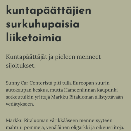
kuntapäättäjien
surkuhupaisia
liiketoimia
Kuntapäättäjät ja pieleen menneet
sijoitukset.
Sunny Car Centeristä piti tulla Euroopan suurin
autokaupan keskus, mutta Hämeenlinnan kaupunki
sotkeutuikin yrittäjä Markku Ritaluoman ällistyttävään
vedätykseen.
Markku Ritaluoman värikkääseen menneisyyteen
mahtuu pommeja, venäläinen oligarkki ja oikeusriitoja.