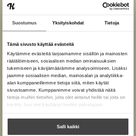
Lue näyte (pdf)
A
Suostumus
Yksityiskohdat
Tietoja
u
k
Kirjan kuvapankkikuvat
e
a
Tämä sivusto käyttää evästeitä
a
u
Käytämme evästeitä tarjoamamme sisällön ja mainosten
u
räätälöimiseen, sosiaalisen median ominaisuuksien
t
Osta teos
e
tukemiseen ja kävijämäärämme analysoimiseen. Lisäksi
e
jaamme sosiaalisen median, mainosalan ja analytiikka-
n
Kovakantinen kirja
v
alan kumppaneillemme tietoja siitä, miten käytät
O
K
ä
sivustoamme. Kumppanimme voivat yhdistää näitä
s
i
l
Äänikirja
K
B
tietoja muihin tietoihin, joita olet antanut heille tai joita on
i
t
r
l
u
o
kerätty, kun olet käyttänyt heidän palvelujaan.
E-kirja / epub3
a
j
e
K
B
u
o
h
a
u
o
n
k
t
.
u
o
e
t
b
Salli kaikki
f
e
n
k
e
e
n
i