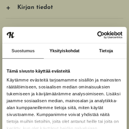
Kirjan tiedot
Kirjan kuvapankkikuvat
Suostumus
Yksityiskohdat
Tietoja
Tämä sivusto käyttää evästeitä
Käytämme evästeitä tarjoamamme sisällön ja mainosten
räätälöimiseen, sosiaalisen median ominaisuuksien
Till Lindemann
tukemiseen ja kävijämäärämme analysoimiseen. Lisäksi
jaamme sosiaalisen median, mainosalan ja analytiikka-
Matthias Matthies
alan kumppaneillemme tietoja siitä, miten käytät
sivustoamme. Kumppanimme voivat yhdistää näitä
Alexander Gorkow
tietoja muihin tietoihin, joita olet antanut heille tai joita on
kerätty, kun olet käyttänyt heidän palvelujaan.