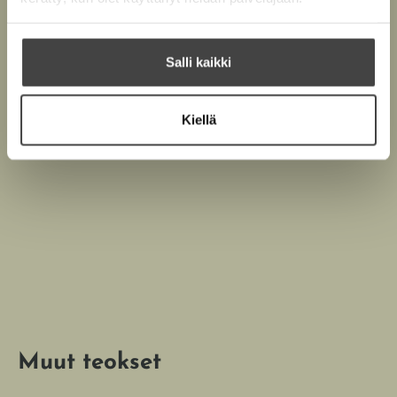
Till Lindemann (s. 1963) tunnetaan parhaiten
saksalaisen metallisuuruuden Rammsteinin laulajana ja
Salli kaikki
sanoittajana. Hän on kirjoittanut runoja yli
kahdenkymmenen vuoden ajan, ja vain harva hänen
runoistaan on päätynyt Rammsteinin sanoitukseksi.
Kiellä
Muut teokset