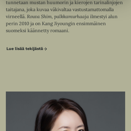
u
tunnetaan mustan huumorin ja kierojen tarinalinjojen
e
u
t
taitajana, joka kuvaa väkivaltaa vastustamattomalla
e
u
e
virneellä.
Rouva Shim, palkkamurhaaja
ilmestyi alun
n
t
e
perin 2010 ja on Kang Jiyoungin ensimmäinen
v
e
n
suomeksi käännetty romaani.
ä
e
v
l
n
ä
i
v
Lue lisää tekijästä
l
J
l
ä
i
i
e
y
l
l
o
h
i
u
e
t
n
l
h
g
e
e
K
t
e
h
a
e
n
n
t
e
g
e
n
e
n