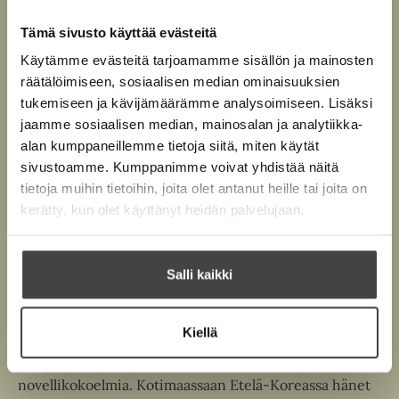
Tämä sivusto käyttää evästeitä
Pehmeäkantinen kirja
O
K
Käytämme evästeitä tarjoamamme sisällön ja mainosten
s
i
Äänikirja
räätälöimiseen, sosiaalisen median ominaisuuksien
K
B
t
r
tukemiseen ja kävijämäärämme analysoimiseen. Lisäksi
u
o
E-kirja / epub3
a
j
K
B
jaamme sosiaalisen median, mainosalan ja analytiikka-
u
o
a
u
o
alan kumppaneillemme tietoja siitä, miten käytät
n
k
.
u
o
sivustoamme. Kumppanimme voivat yhdistää näitä
t
b
f
n
k
tietoja muihin tietoihin, joita olet antanut heille tai joita on
e
e
i
t
b
kerätty, kun olet käyttänyt heidän palvelujaan.
l
a
A
e
e
e
t
u
l
a
A
k
e
t
Salli kaikki
u
e
A
k
Jiyoung Kang
a
u
e
a
Kiellä
k
a
u
e
a
Kang Jiyoung on julkaissut useita romaaneja ja
u
a
u
novellikokoelmia. Kotimaassaan Etelä-Koreassa hänet
t
a