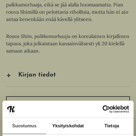
palkkamurhaaja, eikä se jää alalla huomaamatta. Pian
rouva Shimillä on pelottavia vihollisia, mutta hän ei aio
antaa kenenkään enää kävellä ylitseen.
Rouva Shim, palkkamurhaaja
on korealainen kirjallinen
tapaus, joka julkaistaan kansainvälisesti yli 20 kielellä
samaan aikaan.
Kirjan tiedot
Kirjan kuvapankkikuvat
Suostumus
Yksityiskohdat
Tietoja
Osta teos