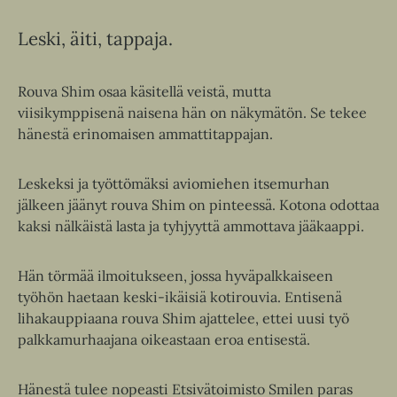
Leski, äiti, tappaja.
Rouva Shim osaa käsitellä veistä, mutta
viisikymppisenä naisena hän on näkymätön. Se tekee
hänestä erinomaisen ammattitappajan.
Leskeksi ja työttömäksi aviomiehen itsemurhan
jälkeen jäänyt rouva Shim on pinteessä. Kotona odottaa
kaksi nälkäistä lasta ja tyhjyyttä ammottava jääkaappi.
Hän törmää ilmoitukseen, jossa hyväpalkkaiseen
työhön haetaan keski-ikäisiä kotirouvia. Entisenä
lihakauppiaana rouva Shim ajattelee, ettei uusi työ
palkkamurhaajana oikeastaan eroa entisestä.
Hänestä tulee nopeasti Etsivätoimisto Smilen paras