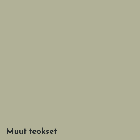
Hi
Ku
Muut teokset