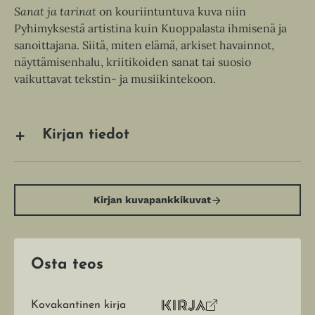
Sanat ja tarinat
on kouriintuntuva kuva niin
Pyhimyksestä artistina kuin Kuoppalasta ihmisenä ja
sanoittajana. Siitä, miten elämä, arkiset havainnot,
näyttämisenhalu, kriitikoiden sanat tai suosio
vaikuttavat tekstin- ja musiikintekoon.
Kirjan tiedot
Kirjan kuvapankkikuvat
Osta teos
Kovakantinen kirja
O
K