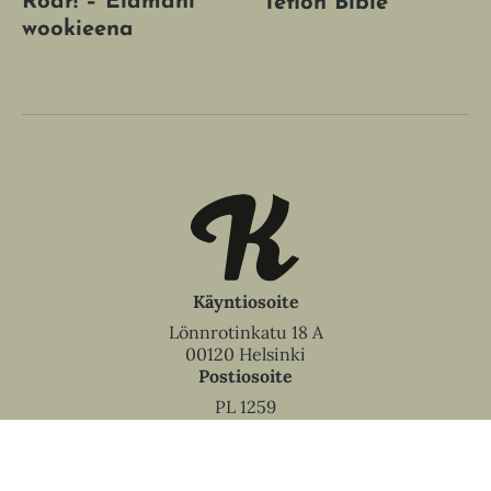
Roar! – Elämäni
Teflon Bible
wookieena
Käyntiosoite
Lönnrotinkatu 18 A
00120 Helsinki
Postiosoite
PL 1259
00101 Helsinki
Puhelinvaihde
010 5060 200