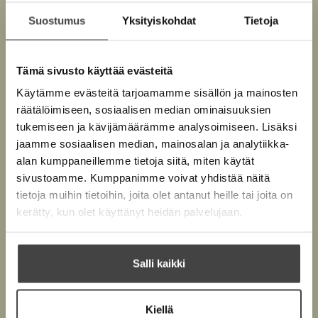
e
a
u
2016.
t
Suostumus
Yksityiskohdat
Tietoja
e
a
u
e
n
u
t
e
v
u
Lue lisää tekijästä
e
J
n
Tämä sivusto käyttää evästeitä
ä
t
e
e
v
s
l
e
Käytämme evästeitä tarjoamamme sisällön ja mainosten
n
s
ä
i
e
räätälöimiseen, sosiaalisen median ominaisuuksien
i
v
l
k
l
n
tukemiseen ja kävijämäärämme analysoimiseen. Lisäksi
ä
k
i
e
v
jaamme sosiaalisen median, mainosalan ja analytiikka-
a
l
l
h
ä
A
alan kumppaneillemme tietoja siitä, miten käytät
i
e
r
t
l
sivustoamme. Kumppanimme voivat yhdistää näitä
l
o
h
e
i
tietoja muihin tietoihin, joita olet antanut heille tai joita on
e
t
e
l
kerätty, kun olet käyttänyt heidän palvelujaan.
h
e
n
e
t
e
h
e
n
t
Salli kaikki
e
e
n
e
Kiellä
n