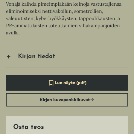
Venäjä kaihda pimeimpiäkään keinoja vastustajiensa
eliminoimiseksi nettivakoilun, sometrollien,
valeuutisten, kyberhyökkäysten, tappouhkausten ja
PR-ammattilaisten toteuttamien vihakampanjoiden
avulla.
Kirjan tiedot
Lue näyte (pdf)
A
u
k
Kirjan kuvapankkikuvat
e
a
a
u
u
t
Osta teos
e