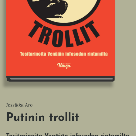
Jessikka Aro
Putinin trollit
Tositarinoita Venäjän infosodan rintamilta