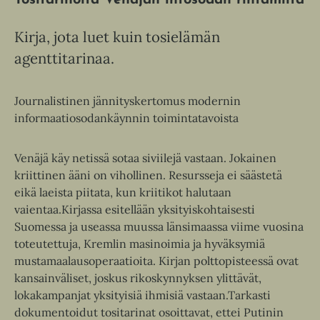
Kirja, jota luet kuin tosielämän
agenttitarinaa.
Journalistinen jännityskertomus modernin
informaatiosodankäynnin toimintatavoista
Venäjä käy netissä sotaa siviilejä vastaan. Jokainen
kriittinen ääni on vihollinen. Resursseja ei säästetä
eikä laeista piitata, kun kriitikot halutaan
vaientaa.Kirjassa esitellään yksityiskohtaisesti
Suomessa ja useassa muussa länsimaassa viime vuosina
toteutettuja, Kremlin masinoimia ja hyväksymiä
mustamaalausoperaatioita. Kirjan polttopisteessä ovat
kansainväliset, joskus rikoskynnyksen ylittävät,
lokakampanjat yksityisiä ihmisiä vastaan.Tarkasti
dokumentoidut tositarinat osoittavat, ettei Putinin