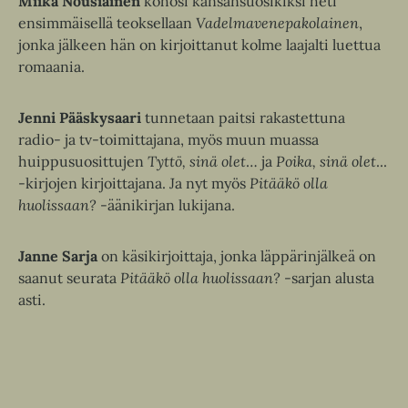
Miika Nousiainen
kohosi kansansuosikiksi heti
t
e
ensimmäisellä teoksellaan
Vadelmavenepakolainen
,
e
n
jonka jälkeen hän on kirjoittanut kolme laajalti luettua
e
romaania.
n
Jenni Pääskysaari
tunnetaan paitsi rakastettuna
radio- ja tv-toimittajana, myös muun muassa
huippusuosittujen
Tyttö, sinä olet
… ja
Poika, sinä olet
...
-kirjojen kirjoittajana. Ja nyt myös
Pitääkö olla
huolissaan?
-äänikirjan lukijana.
Janne Sarja
on käsikirjoittaja, jonka läppärinjälkeä on
saanut seurata
Pitääkö olla huolissaan?
-sarjan alusta
asti.