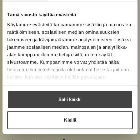
Tämä sivusto käyttää evästeitä
Kirjan kuvapankkikuvat
Käytämme evästeitä tarjoamamme sisällön ja mainosten
räätälöimiseen, sosiaalisen median ominaisuuksien
tukemiseen ja kävijämäärämme analysoimiseen. Lisäksi
Osta teos
jaamme sosiaalisen median, mainosalan ja analytiikka-
alan kumppaneillemme tietoja siitä, miten käytät
sivustoamme. Kumppanimme voivat yhdistää näitä
Äänikirja
K
B
tietoja muihin tietoihin, joita olet antanut heille tai joita on
u
o
E-kirja / epub2
kerätty, kun olet käyttänyt heidän palvelujaan.
K
B
u
o
u
o
n
k
u
o
t
b
Salli kaikki
n
k
e
e
t
b
l
a
e
e
e
t
Kiellä
l
a
A
e
t
u
A