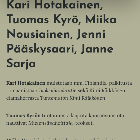
k
Kari Hotakainen
u
e
k
a
Tuomas Kyrö
Miika
e
a
a
u
Nousiainen
Jenni
a
u
u
t
Pääskysaari
Janne
u
e
t
e
Sarja
e
n
e
v
n
Kari Hotakainen
muistetaan mm. Finlandia-palkitusta
ä
v
romaanistaan
Juoksuhaudantie
sekä Kimi Räikkösen
l
ä
elämäkerrasta
Tuntematon Kimi Räikkönen
.
i
l
l
i
e
Tuomas Kyrön
tuotannosta laajinta kansansuosiota
l
h
nauttivat
Mielensäpahoittaja
-teokset.
e
t
h
e