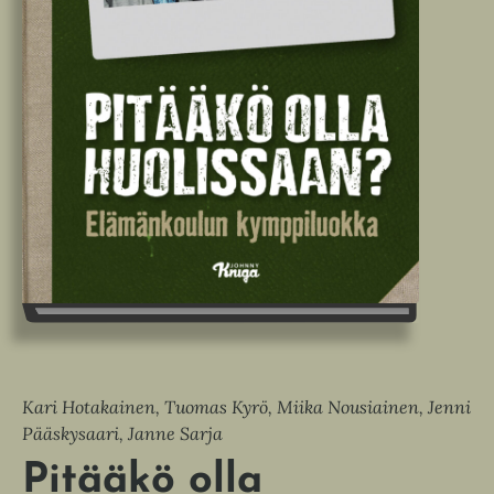
Kari Hotakainen, Tuomas Kyrö, Miika Nousiainen, Jenni
Pääskysaari, Janne Sarja
Pitääkö olla