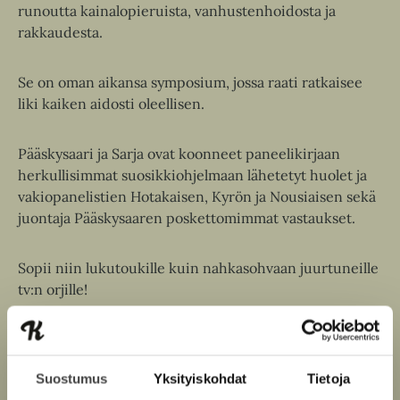
runoutta kainalopieruista, vanhustenhoidosta ja
rakkaudesta.
Se on oman aikansa symposium, jossa raati ratkaisee
liki kaiken aidosti oleellisen.
Pääskysaari ja Sarja ovat koonneet paneelikirjaan
herkullisimmat suosikkiohjelmaan lähetetyt huolet ja
vakiopanelistien Hotakaisen, Kyrön ja Nousiaisen sekä
juontaja Pääskysaaren poskettomimmat vastaukset.
Sopii niin lukutoukille kuin nahkasohvaan juurtuneille
tv:n orjille!
Kirjan tiedot
Suostumus
Yksityiskohdat
Tietoja