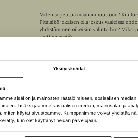
Miten sopeutua maahanmuuttoon? Kuuluisi
Pitäisikö jokaisen olla joskus vaaleissa eh
yhdistäminen oikeisiin valintoihin? Miksi 
teettämisestä?
Matias Möttölä ja Pilvi Torsti ovat koonne
selkeäksi toimenpideohjelmaksi.
Pelastuski
muutetaan moderniksi yhteisvastuulliseksi 
Yksityiskohdat
itä
Kirjan tiedot
mme sisällön ja mainosten räätälöimiseen, sosiaalisen median
iseen. Lisäksi jaamme sosiaalisen median, mainosalan ja analy
, miten käytät sivustoamme. Kumppanimme voivat yhdistää näitä t
n kerätty, kun olet käyttänyt heidän palvelujaan.