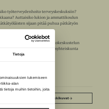
ko työterveydenhoito terveyskeskuksiin?
dokkaana? Auttaisiko lukion ja ammattikoulun
pätkätyöläisten sijaan pitää puhua pätkätyön
et kymmenien kirjoittajien verkkokeskustelun
rja. Nyt!
kertoo, miten kansalaisyhteiskunta
kanssalaisten maailmaksi.
Tietoja
 ominaisuuksien tukemiseen
tiikka-alan
ietoja muihin tietoihin, joita
Kirjan kuvapankkikuvat