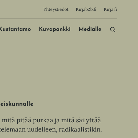
sijainen
Yhteystiedot
Kirjab2b.fi
Kirja.fi
Päävalikko
Kustantamo
Kuvapankki
Medialle
teiskunnalle
 mitä pitää purkaa ja mitä säilyttää.
telemaan uudelleen, radikaalistikin.