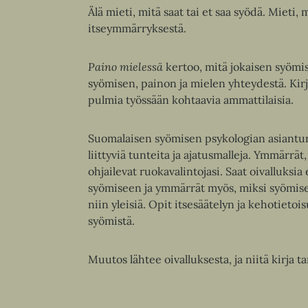
Älä mieti, mitä saat tai et saa syödä. Mieti
itseymmärryksestä.
Paino mielessä
kertoo, mitä jokaisen syömis
syömisen, painon ja mielen yhteydestä. Kir
pulmia työssään kohtaavia ammattilaisia.
Suomalaisen syömisen psykologian asiantun
liittyviä tunteita ja ajatusmalleja. Ymmärrä
ohjailevat ruokavalintojasi. Saat oivalluk
syömiseen ja ymmärrät myös, miksi syömise
niin yleisiä. Opit itsesäätelyn ja kehotieto
syömistä.
Muutos lähtee oivalluksesta, ja niitä kirja ta