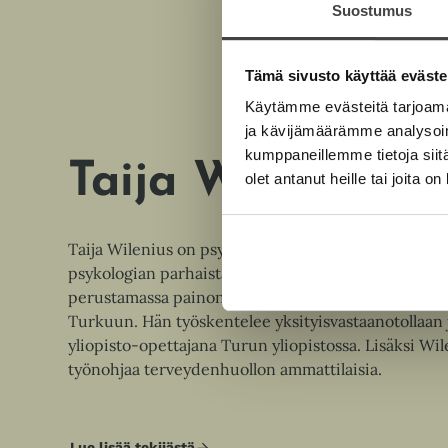
Suostumus
Tämä sivusto käyttää eväste
Käytämme evästeitä tarjoama
ja kävijämäärämme analysoim
kumppaneillemme tietoja siitä
Taija Wilenius
olet antanut heille tai joita o
Taija Wilenius on psykologi ja psykoterapeutti, jok
psykologian parhaista asiantuntijoista Suomessa. Wi
perustamassa painonhallintaan erikoistunutta moni
Turkuun. Hän työskentelee yksityisvastaanotollaan 
yliopisto-opettajana Turun yliopistossa. Lisäksi Wil
työnohjaa terveydenhuollon ammattilaisia.
Lue lisää tekijästä