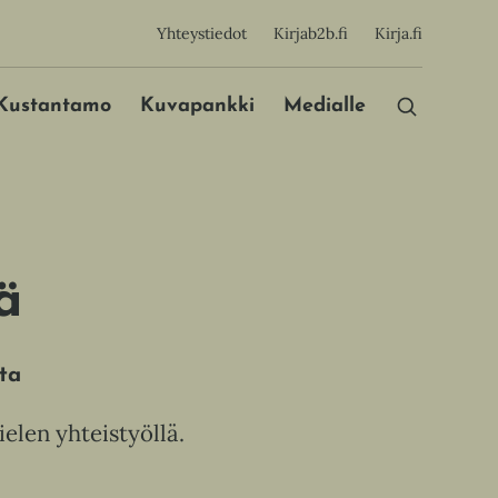
sijainen
Yhteystiedot
Kirjab2b.fi
Kirja.fi
Päävalikko
Kustantamo
Kuvapankki
Medialle
ä
ta
elen yhteistyöllä.