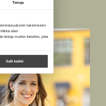
Tietoja
 ominaisuuksien tukemiseen
tiikka-alan
ietoja muihin tietoihin, joita
Salli kaikki