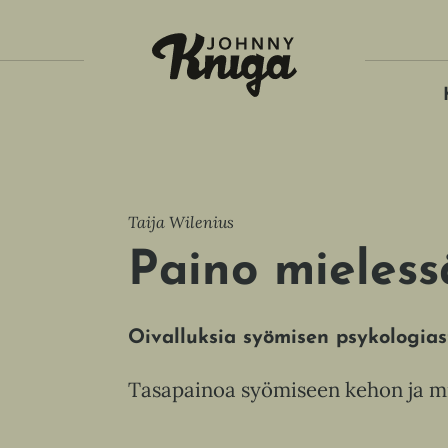
Tois
Taija Wilenius
Paino mieless
Oivalluksia syömisen psykologias
Tasapainoa syömiseen kehon ja mi