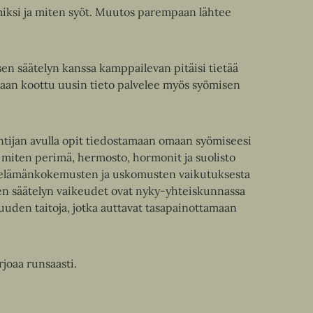
, miksi ja miten syöt. Muutos parempaan lähtee
en säätelyn kanssa kamppailevan pitäisi tietää
jaan koottu uusin tieto palvelee myös syömisen
tijan avulla opit tiedostamaan omaan syömiseesi
t, miten perimä, hermosto, hormonit ja suolisto
sia elämänkokemusten ja uskomusten vaikutuksesta
n säätelyn vaikeudet ovat nyky-yhteiskunnassa
isuuden taitoja, jotka auttavat tasapainottamaan
rjoaa runsaasti.