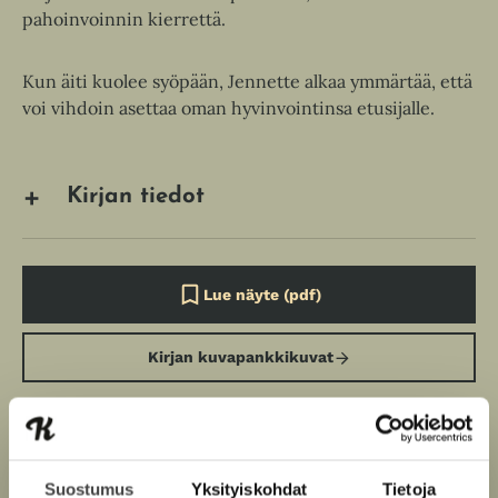
pahoinvoinnin kierrettä.
Kun äiti kuolee syöpään, Jennette alkaa ymmärtää, että
voi vihdoin asettaa oman hyvinvointinsa etusijalle.
Kirjan tiedot
Lue näyte (pdf)
A
u
k
Kirjan kuvapankkikuvat
e
a
a
u
u
t
Osta teos
e
Suostumus
Yksityiskohdat
Tietoja
e