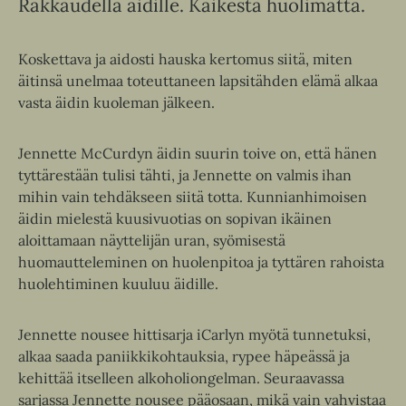
Rakkaudella äidille. Kaikesta huolimatta.
Koskettava ja aidosti hauska kertomus siitä, miten
äitinsä unelmaa toteuttaneen lapsitähden elämä alkaa
vasta äidin kuoleman jälkeen.
Jennette McCurdyn äidin suurin toive on, että hänen
tyttärestään tulisi tähti, ja Jennette on valmis ihan
mihin vain tehdäkseen siitä totta. Kunnianhimoisen
äidin mielestä kuusivuotias on sopivan ikäinen
aloittamaan näyttelijän uran, syömisestä
huomautteleminen on huolenpitoa ja tyttären rahoista
huolehtiminen kuuluu äidille.
Jennette nousee hittisarja iCarlyn myötä tunnetuksi,
alkaa saada paniikkikohtauksia, rypee häpeässä ja
kehittää itselleen alkoholiongelman. Seuraavassa
sarjassa Jennette nousee pääosaan, mikä vain vahvistaa