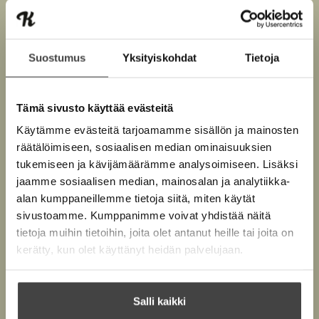
a
a
u
u
t
Suostumus
Yksityiskohdat
Tietoja
Osta teos
e
e
n
Pehmeäkantinen kirja
v
Tämä sivusto käyttää evästeitä
O
K
ä
s
i
l
Äänikirja
Käytämme evästeitä tarjoamamme sisällön ja mainosten
K
B
i
t
r
räätälöimiseen, sosiaalisen median ominaisuuksien
l
u
o
E-kirja / epub3
a
j
tukemiseen ja kävijämäärämme analysoimiseen. Lisäksi
e
K
B
u
o
h
a
jaamme sosiaalisen median, mainosalan ja analytiikka-
u
o
n
k
t
.
alan kumppaneillemme tietoja siitä, miten käytät
u
o
e
t
b
f
e
sivustoamme. Kumppanimme voivat yhdistää näitä
n
k
e
e
n
i
tietoja muihin tietoihin, joita olet antanut heille tai joita on
t
b
l
a
A
kerätty, kun olet käyttänyt heidän palvelujaan.
e
e
e
t
u
l
a
A
k
e
t
u
e
Salli kaikki
A
k
a