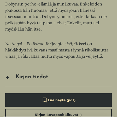
Dobynsin perhe-elämää ja minäkuvaa. Enkeleiden
joukossa hän huomasi, että myös jokin hänessä
itsessään muuttui. Dobyns ymmärsi, ettei kukaan ole
pelkästään hyvä tai paha – eivät Enkelit, mutta ei
myöskään hän itse.
No Angel – Poliisina liivijengin sisäpiirissä
on
hätkähdyttävä kuvaus maailmasta täynnä rikollisuutta,
vihaa ja väkivaltaa mutta myös vapautta ja veljeyttä.
Kirjan tiedot
Lue näyte (pdf)
A
u
k
Kirjan kuvapankkikuvat
e